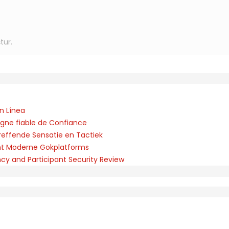
tur.
n Línea
igne fiable de Confiance
reffende Sensatie en Tactiek
ent Moderne Gokplatforms
ncy and Participant Security Review