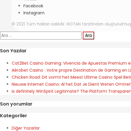
Facebook
Instagram
© 2021 Tüm hakları saklıdır. NOTAN tarafından oluşturulmuş
Arama:
Son Yazılar
Cat2Bet Casino Gaming: Vivencia de Apuestas Premium e
Aérobet Casino : Votre propre Destination de Gaming en L
Chicken Road: Dit vormt het Meest Ultime Casino Spel Bet
Nieuwe Internet Casino: Al het Dat Je Dient Weten Omtr
Is definitely WinSpirit Legitimate? The Platform Transpare
Son yorumlar
Kategoriler
Diğer Yazarlar