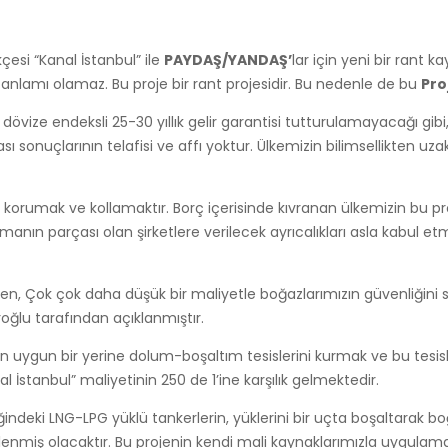
kçesi “Kanal İstanbul” ile
PAYDAŞ/YANDAŞ’
lar için yeni bir rant 
anlamı olamaz. Bu proje bir rant projesidir. Bu nedenle de bu
Pro
övize endeksli 25-30 yıllık gelir garantisi tutturulamayacağı gibi, 
 sonuçlarının telafisi ve affı yoktur. Ülkemizin bilimsellikten uzak 
 korumak ve kollamaktır. Borç içerisinde kıvranan ülkemizin bu pr
nın parçası olan şirketlere verilecek ayrıcalıkları asla kabul 
ülen, Çok çok daha düşük bir maliyetle boğazlarımızın güvenliğin
oğlu tarafından açıklanmıştır.
’in uygun bir yerine dolum-boşaltım tesislerini kurmak ve bu tesisl
l İstanbul” maliyetinin 250 de 1’ine karşılık gelmektedir.
iğindeki LNG-LPG yüklü tankerlerin, yüklerini bir uçta boşaltarak 
önlenmiş olacaktır. Bu projenin kendi mali kaynaklarımızla uyg