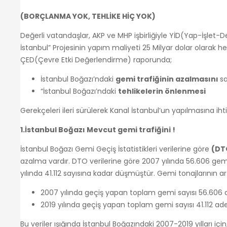
(BORÇLANMA YOK, TEHLİKE HİÇ YOK)
Değerli vatandaşlar, AKP ve MHP işbirliğiyle YİD(Yap-İşlet-De
İstanbul” Projesinin yapım maliyeti 25 Milyar dolar olarak 
ÇED(Çevre Etki Değerlendirme) raporunda;
İstanbul Boğazı’ndaki
gemi trafiğinin azalmasını
s
“İstanbul Boğazı’ndaki
tehlikelerin önlenmesi
Gerekçeleri ileri sürülerek Kanal İstanbul’un yapılmasına ih
1.İstanbul Boğazı Mevcut gemi trafiğini !
İstanbul Boğazı Gemi Geçiş İstatistikleri verilerine göre
(DT
azalma vardır. DTO verilerine göre 2007 yılında 56.606 gem
yılında 41.112 sayısına kadar düşmüştür. Gemi tonajlarının
2007 yılında geçiş yapan toplam gemi sayısı 56.606 
2019 yılında geçiş yapan toplam gemi sayısı 41.112 a
Bu veriler ışığında İstanbul Boğazındaki 2007-2019 yılları için