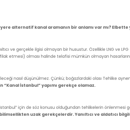
ir yere alternatif kanal aramanın bir anlamı var mı? Elbet
tıcı ve gerçekle ilgisi olmayan bir husustur. Özellikle LNG ve LPG
filak etmesi) olması halinde telafisi mümkün olmayan hasarları
ileceği nasıl düşünülmez. Çünkü; boğazlardaki olası Tehlike aynen k
çin “Kanal İstanbul” yapımı gerekçe olamaz.
l İstanbul” için de söz konusu olduğundan tehlikelerin önlenmesi 
bilimsellikten uzak gerekçelerdir. Yanıltıcı ve aldatıcı bilgil