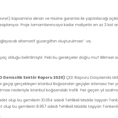
vret) kapsamına alınan ve Hazine garantisi ile yaptırılacağı açıkla
hesaplanıyor. Proje tamamlanıncaya kadar maliyetin en az 3 kat ar
ağlayacak alternatif güzergâhın oluşturulması” ve,
tiyaç olduğu belirtilmiştir. Peki bu gerekçeler doğru mu? Bilimsel 
O Denizcilik Sektör Raporu 2020)
ÇED Başvuru Dosyasında iddia
i geçişi gerçekleşen İstanbul Boğazından geçişler istisnasız her 
 artması nedeniyle İstanbul boğazındaki trafik her geçen yıl azal
adet olup bu gemilerin 10.054 adedi Tehlikeli Madde taşıyan Tan
det olup bu gemilerin 8.957 adedi Tehlikeli Madde taşıyan Tanker
;