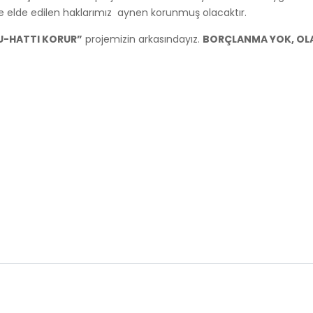
elde edilen haklarımız aynen korunmuş olacaktır.
RU-HATTI KORUR”
projemizin arkasındayız.
BORÇLANMA YOK, OLAS