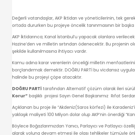
Değerli vatandaşlar, AKP İktidarı ve yöneticilerinin, tek gere
ortada dururken bu projeye öncelik tanınmasının bir başka 
AKP İktidarınca; Kanal İstanbul’u yapacak olanlara verilecek d
Hazine’den ve milletin sırtından ödenecektir. Bu projenin olası
şekilde kullanılmasına ihtiyacı vardır.
Kamu adına karar verenlerin önceliği milletin menfaatlerini
borçlandırmak demektir. DOĞRU PARTİ bu vicdansız uygulama
halinde bu projeyi çöpe atacaktır.
DOĞRU PARTİ
tarafından Alternatif çözüm olarak ileri sür
Korur”
başlıklı projesi Sayın Genel Başkanımız Rıfat Serdar
Açıklanan bu proje ile “Akdeniz(Saros körfezi) ile Karadeniz
yaklaşık maliyeti 100 Milyon dolar olup AKP’nin önerdiği “Kana
Böylece Boğazlarımızdan Yanıcı, Parlayıcı ve Patlayıcı özell
alarak yoluna devam etmesi ile olası tehlikeler tümüyle 