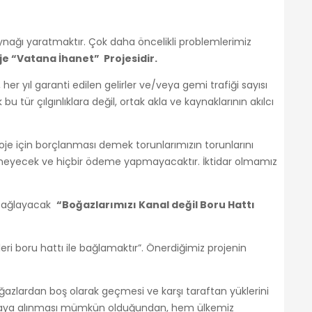
kaynağı yaratmaktır. Çok daha öncelikli problemlerimiz
je “Vatana İhanet” Projesidir.
her yıl garanti edilen gelirler ve/veya gemi trafiği sayısı
bu tür çılgınlıklara değil, ortak akla ve kaynaklarının akılcı
oje için borçlanması demek torunlarımızın torunlarını
etmeyecek ve hiçbir ödeme yapmayacaktır. İktidar olmamız
i sağlayacak
“Boğazlarımızı Kanal değil Boru Hattı
eri boru hattı ile bağlamaktır”. Önerdiğimiz projenin
boğazlardan boş olarak geçmesi ve karşı taraftan yüklerini
ulamaya alınması mümkün olduğundan, hem ülkemiz