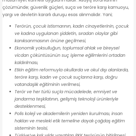
çözümünde; güvenlik güçleri, suça ve teröre karşı kamuoyu,
yargı ve devletin kararlı duruşu esas alınmalıdır. Yani;
Terörün, çocuk istismarının, kadın cinayetlerinin, çocuk
ve kadına uygulanan şiddetin, sıradan olaylar gibi
kanıksanmasının önüne geçilmesi,
Ekonomik yoksulluğun, toplumsal ahlak ve bireysel
vicdan çöküntüsünün suç işleme eğilimlerini ortadan
kaldırılması,
Etkin eğitim reformuyla okullarda ve okul dışı alanlarda,
teröre karşı, kadın ve çocuk suçlarına karşı, doğru
vatandaşlık eğitiminin verilmesi,
Terör ve her türlü suçla mücadelede, emniyet ve
jandarma teşkilatının, gelişmiş teknoloji ürünleriyle
desteklenmesi,
Polis koleji ve akademilerin yeniden kurulması, insan
hakları ve mesleki etik temeline dayalı çağdaş eğitim
sisteminin tesisi,
Türkiye’ye kırk yıldır yaşatılan PKK terörünün bitirilmesi