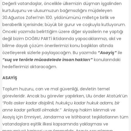
Değerli vatandaşlar, öncelikle ülkemizin düşman işgalinden
kurtuluşunu ve ulusumuzun bağımsızlığını müjdeleyen
30.Ağustos Zaferi’nin 100. yıldönümünü milletçe birlik ve
beraberlik içerisinde; büyük bir gurur ve coşkuyla kutluyorum.
Önceki yazımda belirttiğim üzere diğer siyasilerin ne yaptığı
değil bizim DOĞRU PARTİ iktidarında yapacaklarımızı, akıl ve
bilime dayalı çözüm önerilerimizi konu başlıkları altında
özetleyerek sizlerle paylaşacağım. Bu yazımda
“Asayiş”
ile
“
suç ve terörle mücadelede insan hakları
”
konularındaki
hedeflerimizi aktaracağım.
ASAYİŞ
Toplum huzuru, can ve mal güvenliği, devletin temel
görevleridir. Ancak bu görevler yapılırken, Ulu önder Atatürk’ün
“Polis asker kadar disiplinli, hukukçu kadar hukuk adamı, bir
anne kadar şefkatli olmalıdır.”
Anlayışı hakim kılınmalı ve
Asayiş için Emniyet, Jandarma ve İstihbarat teşkilatlarının tüm
vatandaşlara eşitlik ilkesi kapsamında yaklaşması ve
masumiyet karinesi uygulanmalıdır. Asayiş sorunlarının