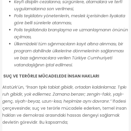
Keyfi disiplin cezalarına, sürgünlere, atamalara ve terfi
uygulamalarına son verilmesi,
Polis teşkilatını yönetenlerin, meslek içerisinden liyakata
göre belli sürelerle atanması,
Polis teşkilatında branşlaşma ve uzmanlaşmanın önünün
açılması,
Ülkemizdeki tüm sığınmacıların kayıt altına alınması, bir
program dahilinde ülkelerine dönmelerinin sağlanması
ve bazı sığınmacılara verilen Türkiye Cumhuriyeti
vatandaşlığının iptal edilmesi.
SUÇ VE TERÖRLE MÜCADELEDE İNSAN HAKLARI
Atatürk’ün,
“İnsan tıpkı tabiat gibidir, ortadan kaldırılamaz. Tıpkı
ruh gibidir, yok edilemez. Zamana benzer; zengin-fakir, yaşlı-
genç, siyah-beyaz, uzun-kısa, hepimize aynı davranır.”
İfadesi
çerçevesinde; suç ve terörle mücadele ederken, temel insan
hakları ve demokrasi arasındaki hassas dengeyi sağlamak
devletin görevidir. Bu kapsamda;