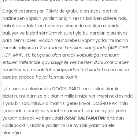
Değerli vatandaşlar, TBMM’de grubu olan siyasi partiler,
hazineden yapılan yardımlar için sessiz kalırken sizlere; hak,
hukuk ve adaletten bahsetmelerini de oldukça manidar
buluyor ve bizleri sömürmek suretiyle bu paraları alan siyasi
parti temsilcileri vicdan muhasebesi yapmıyorlar mı inanın
merak ediyorum.
Söz konusu kendileri olduğunda (AKP, CHP,
HDP, MHP, İYİ) kepçe ile alan ancak yoksulluğa mahkum
ettikleri milletimize çay kaşığı ile vermekten dahi imtina eden
bu iktidar ve muhalefet anlayışından fedakarlık beklemek de
elbette sadece hayal kurmak olur!!!
İşte tüm bu olaylar bile DOĞRU PARTİ temsilcileri olarak
bizlerin, milletimize ait olanın milletimize verilmesi noktasında
siyasi bir sorumluluk almamızı gerektiriyor. DOĞRU PARTİ’nin
içerisinde olacağı bir yönetim mevcut israf anlayışını yerle
yeksan edecek ve kamudaki
İSRAF SALTANATINI
ortadan
kaldıracaktır. Hazine yardımını ise ayrı bir yazımda ele
alacağım.