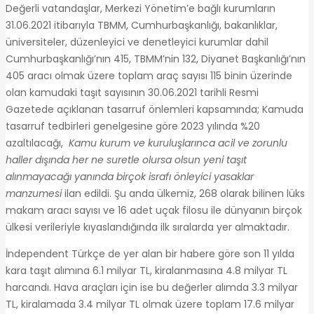
Değerli vatandaşlar, Merkezi Yönetim’e bağlı kurumların
31.06.2021 itibarıyla TBMM, Cumhurbaşkanlığı, bakanlıklar,
üniversiteler, düzenleyici ve denetleyici kurumlar dahil
Cumhurbaşkanlığı’nın 415, TBMM’nin 132, Diyanet Başkanlığı’nın
405 aracı olmak üzere toplam araç sayısı 115 binin üzerinde
olan kamudaki taşıt sayısının 30.06.2021 tarihli Resmi
Gazetede açıklanan tasarruf önlemleri kapsamında; Kamuda
tasarruf tedbirleri genelgesine göre 2023 yılında %20
azaltılacağı,
Kamu kurum ve kuruluşlarınca acil ve zorunlu
haller dışında her ne suretle olursa olsun yeni taşıt
alınmayacağı yanında birçok israfı önleyici yasaklar
manzumesi
ilan edildi. Şu anda ülkemiz, 268 olarak bilinen lüks
makam aracı sayısı ve 16 adet uçak filosu ile dünyanın birçok
ülkesi verileriyle kıyaslandığında ilk sıralarda yer almaktadır.
İndependent Türkçe de yer alan bir habere göre son 11 yılda
kara taşıt alımına 6.1 milyar TL, kiralanmasına 4.8 milyar TL
harcandı. Hava araçları için ise bu değerler alımda 3.3 milyar
TL, kiralamada 3.4 milyar TL olmak üzere toplam 17.6 milyar