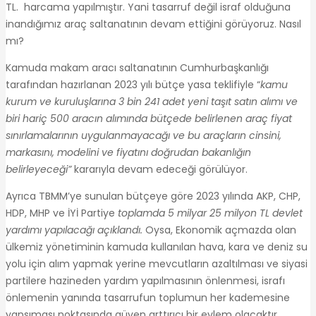
TL. harcama yapılmıştır. Yani tasarruf değil israf olduğuna
inandığımız araç saltanatının devam ettiğini görüyoruz. Nasıl
mı?
Kamuda makam aracı saltanatının Cumhurbaşkanlığı
tarafından hazırlanan 2023 yılı bütçe yasa teklifiyle “
kamu
kurum ve kuruluşlarına 3 bin 241 adet yeni taşıt satın alımı ve
biri hariç 500 aracın alımında bütçede belirlenen araç fiyat
sınırlamalarının uygulanmayacağı ve bu araçların cinsini,
markasını, modelini ve fiyatını doğrudan bakanlığın
belirleyeceği”
kararıyla devam edeceği görülüyor.
Ayrıca TBMM’ye sunulan bütçeye göre 2023 yılında AKP, CHP,
HDP, MHP ve İYİ Partiye
toplamda 5 milyar 25 milyon TL devlet
yardımı yapılacağı açıklandı.
Oysa, Ekonomik açmazda olan
ülkemiz yönetiminin kamuda kullanılan hava, kara ve deniz su
yolu için alım yapmak yerine mevcutların azaltılması ve siyasi
partilere hazineden yardım yapılmasının önlenmesi, israfı
önlemenin yanında tasarrufun toplumun her kademesine
yansıması noktasında güven arttırıcı bir eylem olacaktır.