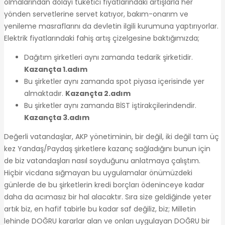
olmalarından dolayı tüketici fiyatlarındaki artışlarla her
yönden servetlerine servet katıyor, bakım-onarım ve
yenileme masraflarını da devletin ilgili kurumuna yaptırıyorlar.
Elektrik fiyatlarındaki fahiş artış çizelgesine baktığımızda;
Dağıtım şirketleri aynı zamanda tedarik şirketidir.
Kazançta 1.adım
Bu şirketler aynı zamanda spot piyasa içerisinde yer
almaktadır.
Kazançta 2.adım
Bu şirketler aynı zamanda BİST iştirakçilerindendir.
Kazançta 3.adım
Değerli vatandaşlar, AKP yönetiminin, bir değil, iki değil tam üç
kez Yandaş/Paydaş şirketlere kazanç sağladığını bunun için
de biz vatandaşları nasıl soyduğunu anlatmaya çalıştım.
Hiçbir vicdana sığmayan bu uygulamalar önümüzdeki
günlerde de bu şirketlerin kredi borçları ödeninceye kadar
daha da acımasız bir hal alacaktır. Sıra size geldiğinde yeter
artık biz, en hafif tabirle bu kadar saf değiliz, biz; Milletin
lehinde DOĞRU kararlar alan ve onları uygulayan DOĞRU bir