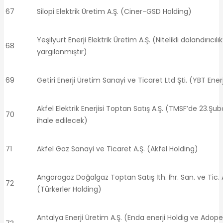
67
Silopi Elektrik Üretim A.Ş. (Ciner-GSD Holding)
Yeşilyurt Enerji Elektrik Üretim A.Ş. (Nitelikli dolandırıcılık
68
yargılanmıştır)
69
Getiri Enerji Üretim Sanayi ve Ticaret Ltd Şti. (YBT Enerj
Akfel Elektrik Enerjisi Toptan Satış A.Ş. (TMSF’de 23.Şu
70
ihale edilecek)
71
Akfel Gaz Sanayi ve Ticaret A.Ş. (Akfel Holding)
Angoragaz Doğalgaz Toptan Satış İth. İhr. San. ve Tic. A
72
(Türkerler Holding)
Antalya Enerji Üretim A.Ş. (Enda enerji Holdig ve Adop