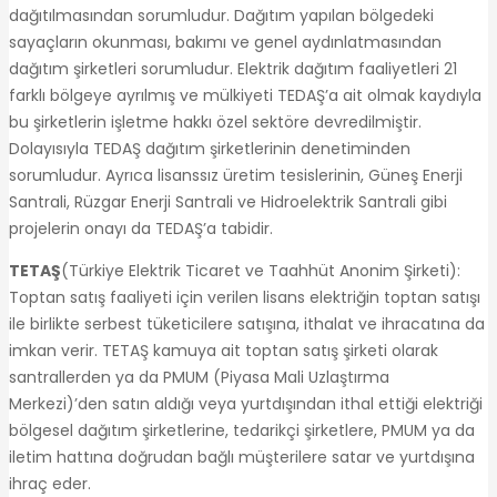
dağıtılmasından sorumludur. Dağıtım yapılan bölgedeki
sayaçların okunması, bakımı ve genel aydınlatmasından
dağıtım şirketleri sorumludur. Elektrik dağıtım faaliyetleri 21
farklı bölgeye ayrılmış ve mülkiyeti TEDAŞ’a ait olmak kaydıyla
bu şirketlerin işletme hakkı özel sektöre devredilmiştir.
Dolayısıyla TEDAŞ dağıtım şirketlerinin denetiminden
sorumludur. Ayrıca lisanssız üretim tesislerinin, Güneş Enerji
Santrali, Rüzgar Enerji Santrali ve Hidroelektrik Santrali gibi
projelerin onayı da TEDAŞ’a tabidir.
TETAŞ
(Türkiye Elektrik Ticaret ve Taahhüt Anonim Şirketi):
Toptan satış faaliyeti için verilen lisans elektriğin toptan satışı
ile birlikte serbest tüketicilere satışına, ithalat ve ihracatına da
imkan verir. TETAŞ kamuya ait toptan satış şirketi olarak
santrallerden ya da PMUM (Piyasa Mali Uzlaştırma
Merkezi)’den satın aldığı veya yurtdışından ithal ettiği elektriği
bölgesel dağıtım şirketlerine, tedarikçi şirketlere, PMUM ya da
iletim hattına doğrudan bağlı müşterilere satar ve yurtdışına
ihraç eder.