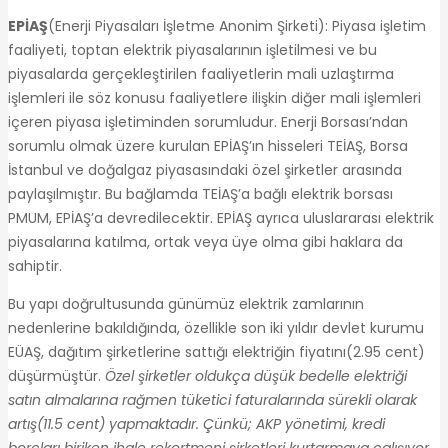
EPİAŞ
(Enerji Piyasaları İşletme Anonim Şirketi): Piyasa işletim
faaliyeti, toptan elektrik piyasalarının işletilmesi ve bu
piyasalarda gerçekleştirilen faaliyetlerin mali uzlaştırma
işlemleri ile söz konusu faaliyetlere ilişkin diğer mali işlemleri
içeren piyasa işletiminden sorumludur. Enerji Borsası’ndan
sorumlu olmak üzere kurulan EPİAŞ’ın hisseleri TEİAŞ, Borsa
İstanbul ve doğalgaz piyasasındaki özel şirketler arasında
paylaşılmıştır. Bu bağlamda TEİAŞ’a bağlı elektrik borsası
PMUM, EPİAŞ’a devredilecektir. EPİAŞ ayrıca uluslararası elektrik
piyasalarına katılma, ortak veya üye olma gibi haklara da
sahiptir.
Bu yapı doğrultusunda günümüz elektrik zamlarının
nedenlerine bakıldığında, özellikle son iki yıldır devlet kurumu
EÜAŞ, dağıtım şirketlerine sattığı elektriğin fiyatını(2.95 cent)
düşürmüştür.
Özel şirketler oldukça düşük bedelle elektriği
satın almalarına rağmen tüketici faturalarında sürekli olarak
artış(11.5 cent) yapmaktadır. Çünkü; AKP yönetimi, kredi
borçları biriken ihale rekortmeni şirketleri kurtarmaya çalışıyor.