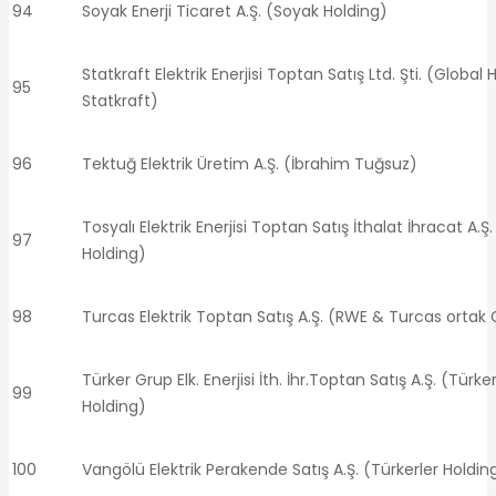
94
Soyak Enerji Ticaret A.Ş. (Soyak Holding)
Statkraft Elektrik Enerjisi Toptan Satış Ltd. Şti. (Global
95
Statkraft)
96
Tektuğ Elektrik Üretim A.Ş. (İbrahim Tuğsuz)
Tosyalı Elektrik Enerjisi Toptan Satış İthalat İhracat A.Ş.
97
Holding)
98
Turcas Elektrik Toptan Satış A.Ş. (RWE & Turcas ortak G
Türker Grup Elk. Enerjisi İth. İhr.Toptan Satış A.Ş. (Türker
99
Holding)
100
Vangölü Elektrik Perakende Satış A.Ş. (Türkerler Holdin