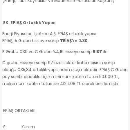
(Enerji, Tabii Kaynaklar ve Madencilik Politikaları Başkanı)
EK: EPİAŞ Ortaklık Yapısı
Enerji Piyasaları İşletme A.Ş. EPİAŞ ortaklık yapısı.
EPİAŞ; A Grubu hisseye sahip
TEİAŞ’ın %30
,
B Grubu %30 ve C Grubu %4,16 hisseye sahip
BİST
ile
C grubu hisseye sahip 97 özel sektör katılımcısının sahip
olduğu %35,84 ortaklık yapısından oluşmaktadır. EPİAŞ C Grubu
pay sahibi olacaklar için minimum katılım tutarı 50.000 TL,
maksimum katılım tutarı ise 412.408 TL olarak belirlemiştir.
EPİAŞ ORTAKLARI
S.
Kurum