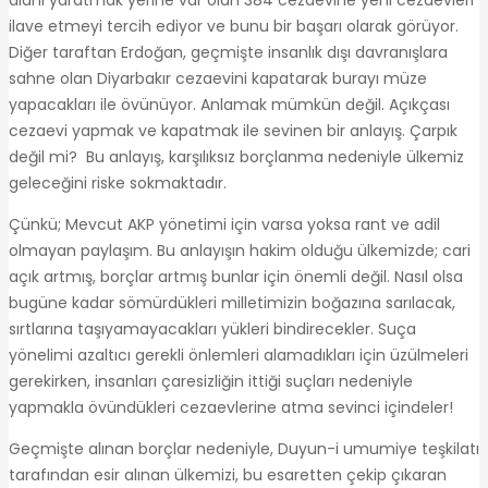
ilave etmeyi tercih ediyor ve bunu bir başarı olarak görüyor.
Diğer taraftan Erdoğan, geçmişte insanlık dışı davranışlara
sahne olan Diyarbakır cezaevini kapatarak burayı müze
yapacakları ile övünüyor. Anlamak mümkün değil. Açıkçası
cezaevi yapmak ve kapatmak ile sevinen bir anlayış. Çarpık
değil mi? Bu anlayış, karşılıksız borçlanma nedeniyle ülkemiz
geleceğini riske sokmaktadır.
Çünkü; Mevcut AKP yönetimi için varsa yoksa rant ve adil
olmayan paylaşım. Bu anlayışın hakim olduğu ülkemizde; cari
açık artmış, borçlar artmış bunlar için önemli değil. Nasıl olsa
bugüne kadar sömürdükleri milletimizin boğazına sarılacak,
sırtlarına taşıyamayacakları yükleri bindirecekler. Suça
yönelimi azaltıcı gerekli önlemleri alamadıkları için üzülmeleri
gerekirken, insanları çaresizliğin ittiği suçları nedeniyle
yapmakla övündükleri cezaevlerine atma sevinci içindeler!
Geçmişte alınan borçlar nedeniyle, Duyun-i umumiye teşkilatı
tarafından esir alınan ülkemizi, bu esaretten çekip çıkaran