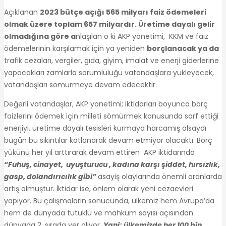
Açıklanan
2023 bütçe açığı 565 milyarı faiz ödemeleri
olmak üzere toplam 657 milyardır. Üretime dayalı gelir
olmadığına göre a
nlaşılan o ki AKP yönetimi, KKM ve faiz
ödemelerinin karşılamak için ya yeniden
borçlanacak ya da
trafik cezaları, vergiler, gıda, giyim, imalat ve enerji giderlerine
yapacakları zamlarla sorumluluğu vatandaşlara yükleyecek,
vatandaşları sömürmeye devam edecektir.
Değerli vatandaşlar, AKP yönetimi; iktidarları boyunca borç
faizlerini ödemek için milleti sömürmek konusunda sarf ettiği
enerjiyi, üretime dayalı tesisleri kurmaya harcamış olsaydı
bugün bu sıkıntılar katlanarak devam etmiyor olacaktı. Borç
yükünü her yıl arttırarak devam ettiren AKP iktidarında
“Fuhuş, cinayet, uyuşturucu , kadına karşı şiddet, hırsızlık,
gasp, dolandırıcılık gibi”
asayiş olaylarında önemli oranlarda
artış olmuştur. İktidar ise, önlem olarak yeni cezaevleri
yapıyor. Bu çalışmaların sonucunda, ülkemiz hem Avrupa’da
hem de dünyada tutuklu ve mahkum sayısı açısından
dünyada 2. sırada yer alıyor.
Yani; ülkemizde her 100 bin