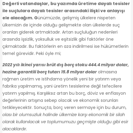
Değerli vatandaşlar,
bu yazımda üretime dayalı tesisler
ile suçlulara dayalı tesisler arasındaki ilişki ve anlayışı
ele alacağım. G
ünümüzde, gelişmiş ülkelere nispeten
ülkemizin de içinde olduğu gelişmekte olan ülkelerde suç
oranları giderek artmaktadır. Artan suçluluğun nedenleri
arasında işsizlik, yoksulluk ve eşitsizlik gibi faktörler öne
çıkmaktadır. Bu faktörlerin en aza indirilmesi ise hükümetlerin
temel görevidir. Peki öyle mi;
2022 yılı ikinci yarısı brüt dış borç stoku 444.4 milyar dolar,
hazine garantili borç tutarı 15.8 milyar dolar
olmasına
rağmen üretim ve istihdama yönelik yeni bir yatırım veya
fabrika yapılmamış, yani üretim tesislerine değil tefecilere
yatırım yapılmış. Karşılıksız artan bu borç, döviz ve enflasyon
değerlerinin artışına sebep olacak ve ekonomik sorunları
tetikleyecektir. Sonuçta, borç veren sermaye için bu durum,
olası bir olumsuzluk halinde ülkemize karşı ekonomik bir silah
olarak kullanılacak ve toplumumuzu geçmişte olduğu gibi esir
alacaklardır.