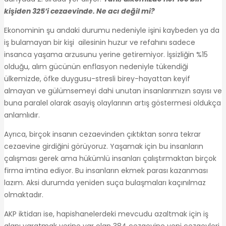
kişiden 325’i cezaevinde. Ne acı değil mi?
Ekonominin şu andaki durumu nedeniyle işini kaybeden ya da
iş bulamayan bir kişi ailesinin huzur ve refahını sadece
insanca yaşama arzusunu yerine getiremiyor. İşsizliğin %15
olduğu, alım gücünün enflasyon nedeniyle tükendiği
ülkemizde, öfke duygusu-stresli birey-hayattan keyif
almayan ve gülümsemeyi dahi unutan insanlarımızın sayısı ve
buna paralel olarak asayiş olaylarının artış göstermesi oldukça
anlamlıdır.
Ayrıca, birçok insanın cezaevinden çıktıktan sonra tekrar
cezaevine girdiğini görüyoruz. Yaşamak için bu insanların
çalışması gerek ama hükümlü insanları çalıştırmaktan birçok
firma imtina ediyor. Bu insanların ekmek parası kazanması
lazım. Aksi durumda yeniden suça bulaşmaları kaçınılmaz
olmaktadır.
AKP iktidarı ise, hapishanelerdeki mevcudu azaltmak için iş
alanı yaratmak yerine var olan 384 cezaevine yeni cezaevleri