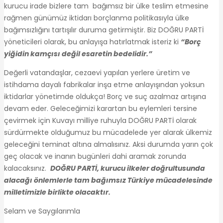
kurucu irade bizlere tam bağımsız bir ülke teslim etmesine
rağmen günümüz iktidarı borçlanma politikasıyla ülke
bağımsızlığını tartışılır duruma getirmiştir. Biz DOĞRU PARTİ
yöneticileri olarak, bu anlayışa hatırlatmak isteriz ki
“Borç
yiğidin kamçısı değil esaretin bedelidir.”
Değerli vatandaşlar, cezaevi yapılan yerlere üretim ve
istihdama dayalı fabrikalar inşa etme anlayışından yoksun
iktidarlar yönetimde oldukça! Borç ve suç azalmaz artışına
devam eder. Geleceğimizi karartan bu eylemleri tersine
çevirmek için Kuvayı milliye ruhuyla DOĞRU PARTİ olarak
sürdürmekte olduğumuz bu mücadelede yer alarak ülkemiz
geleceğini teminat altına almalısınız. Aksi durumda yarın çok
geç olacak ve inanın bugünleri dahi aramak zorunda
kalacaksınız.
DOĞRU PARTİ, kurucu ilkeler doğrultusunda
alacağı önlemlerle tam bağımsız Türkiye mücadelesinde
milletimizle birlikte olacaktır.
Selam ve Saygılarımla