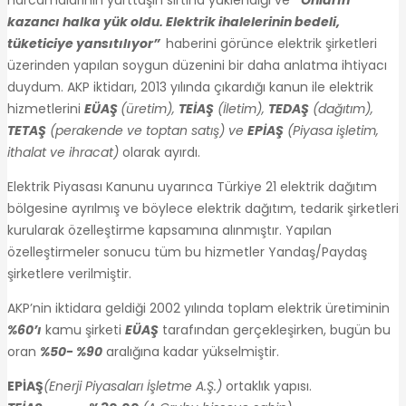
kazancı halka yük oldu. Elektrik ihalelerinin bedeli,
tüketiciye yansıtılıyor”
haberini görünce elektrik şirketleri
üzerinden yapılan soygun düzenini bir daha anlatma ihtiyacı
duydum. AKP iktidarı, 2013 yılında çıkardığı kanun ile elektrik
hizmetlerini
EÜAŞ
(üretim),
TEİAŞ
(İletim),
TEDAŞ
(dağıtım),
TETAŞ
(perakende ve toptan satış) ve
EPİAŞ
(Piyasa işletim,
ithalat ve ihracat)
olarak ayırdı.
Elektrik Piyasası Kanunu uyarınca Türkiye 21 elektrik dağıtım
bölgesine ayrılmış ve böylece elektrik dağıtım, tedarik şirketleri
kurularak özelleştirme kapsamına alınmıştır. Yapılan
özelleştirmeler sonucu tüm bu hizmetler Yandaş/Paydaş
şirketlere verilmiştir.
AKP’nin iktidara geldiği 2002 yılında toplam elektrik üretiminin
%60’ı
kamu şirketi
EÜAŞ
tarafından gerçekleşirken, bugün bu
oran
%50- %90
aralığına kadar yükselmiştir.
EPİAŞ
(Enerji Piyasaları İşletme A.Ş.)
ortaklık yapısı.