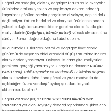
Değerli vatandaşlar, elektrik, doğalgaz faturaları ile akaryakıt
ürünlerine aralıksız yapılan ve yapılmaya devam edeceği
kaçınılmaz görülen zamlar gerçekten el yakıyor, cepleri delik
deşik ediyor. Fatura bedelleri ve akaryakıt ürünlerinin neden
yüksek olduğu konusunda iktidar gerekçe olarak özetle girdi
maliyetlerinin
(Doğalgaz, kömür petrol)
yüksek olmasını öne
sürüyor. Bunun doğru olduğunu kabul edelim.
Bu durumda uluslararası petrol ve doğalgaz fiyatlarında
günümüzde yaşanan ciddi orandaki düşüş faturalara indirim
olarak neden yansımıyor. Öyleyse, iktidarın girdi maliyetleri
gerekçesi gerçeği yansıtmıyor. Gerçek ne derseniz
DOĞRU
PARTİ
Enerji, Tabii Kaynaklar ve Madencilik Politikaları Başkanı
olarak cevabım, daha önce görsel ve yazılı medyada da
açıkladığım üzere yandaş/Paydaş şirketlere kaynak
aktarımıdır. Nasıl mı?
Değerli vatandaşlar,
27.Ocak.2023
tarihli
BİRGÜN
web
sayfasında yer alan; sayıştay denetçi raporlarında, şirketlerin
harcamalarının yurttaşın sırtına yüklendiği ve
“Onların