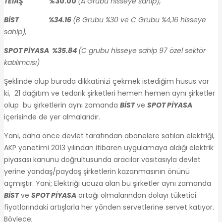
TEİAŞ
%30.00
(A Grubu hisseye sahip),
BİST %34.16
(B Grubu %30 ve C Grubu %4,16 hisseye
sahip),
SPOT PİYASA %35.84
(C grubu hisseye sahip 97 özel sektör
katılımcısı)
Şeklinde olup burada dikkatinizi çekmek istediğim husus var
ki, 21 dağıtım ve tedarik şirketleri hemen hemen aynı şirketler
olup bu şirketlerin aynı zamanda
BİST
ve
SPOT PİYASA
içerisinde de yer almalarıdır.
Yani, daha önce devlet tarafından abonelere satılan elektriği,
AKP yönetimi 2013 yılından itibaren uygulamaya aldığı elektrik
piyasası kanunu doğrultusunda aracılar vasıtasıyla devlet
yerine yandaş/paydaş şirketlerin kazanmasının önünü
açmıştır. Yani; Elektriği ucuza alan bu şirketler aynı zamanda
BİST
ve
SPOT PİYASA
ortağı olmalarından dolayı tüketici
fiyatlarındaki artışlarla her yönden servetlerine servet katıyor.
Böylece;