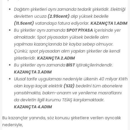
Dağıtım şirketleri aynı zamanda tedarik şirketidir. Elektriği
devletten ucuza
(2.95cent)
alıp yüksek bedelle
(11.5cent)
vatandaşa fatura ediyorlar.
KAZANÇTA 1.ADIM
Bu şirketler aynı zamanda
SPOT PİYASA
içerisinde yer
almaktadır. Spot piyasadan yüksek bedelle alım
yapılması kazançlarında bir kayba sebep olmuyor.
Çünkü; spot piyasadan alım yapılan şirketler de kendi
şirketleridir.
KAZANÇTA 2.ADIM
Bu şirketler aynı zamanda
BİST
iştirakçilerindendir.
KAZANÇTA 3.ADIM
Ulusal tarife uygulaması nedeniyle ülkenin 40 milyar KWh
olan kayıp kaçak elektrik
(%12)
bedelini tüm abonelere
yansıtılmakta, b
akım-onarım ve yenileme masraflarını
da devletin ilgili kurumu TEİAŞ karşılamaktadır.
KAZANÇTA 4.ADIM
Bu kazançlar yanında, söz konusu şirketlere verilen ayrıcalık
nedeniyle,