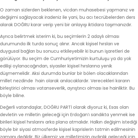
O zaman sizlerden beklenen, vicdan muhasebesi yapmanız ve
değişimi sağlayacak iradeniz ile yani, bu acı tecrübelerden ders
alarak DOĞRU karar verip yeni bir anlayışı iktidara taşımanızdır.
Ayrıca belirtmek isterim ki, bu seçimlerin 2 adaylı olması
durumunda ilk turda sonuç alınır. Ancak kişisel hırsları ve
duygusal bağları bu sonucu etkileyebilir ki bunun işaretleri de
görülüyor. Bu seçim de Cumhuriyetimizin kurtuluşu ya da yok
edilişi oylanacağından, siyasiler kişisel hırslarına yenik
düşmemelidir. Aksi durumda bunlar bir bölen olacaklarından
millet nezdinde hain olarak anılacaklardır. Verecekleri kararın
birleştirici olması vatanseverlik, ayrıştırıcı olması ise hainliktir. Bu
böyle biline.
Değerli vatandaşlar, DOĞRU PARTİ olarak diyoruz ki, Esas olan
devletin ve milletin geleceği için Erdoğan’ı sandıkta yenmek ise
birileri kişisel hırslarını arka plana atmalıdır. Halkın değişim istediği
böyle bir siyasi atmosferde kişisel kaprislerin tatmin edilmesinin
zamanı değildir. Biz ülkemiz ve milletimizin aydınlık geleceği için