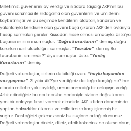
Milletimiz, güvenerek oy verdiği ve iktidara taşıdığı AKP’nin bu
güveni sarsması ile Erdoğan’a olan güvenlerini ve ümitlerini
kaybetmiştir ve bu seçimde kendilerini aldatan, kandıran ve
yalanlarıyla kendisine olan güveni boşa çıkaran AKP’den oylarıyla
hesap sormaları gerekir. Kıssadan hisse olması amacıyla; Usta’ya
başarısının sırrını sormuşlar.
“Doğru kararlarım”
demiş, doğru
kararları nasıl alabildiğini sormuşlar.
“Tecrübe”
demiş. Bu
tecrübenin sırrı nedir?” diye sormuşlar. Usta,
“Yanlış
Kararlarım”
demiş.
Değerli vatandaşlar, sizlerin de bildiği üzere
“huylu huyundan
vaz geçmez”
. 21 yıldır AKP’ye verdiğiniz desteğin karşılığı ne? her
alanda milletin yok sayıldığı, umursanmadığı bir anlayışın varlığı.
Artık edindiğiniz bu acı tecrübe nedeniyle sizlerin doğru kararı,
yeni bir anlayışa fırsat vermek olmalıdır. AKP iktidarı döneminde
yapılan haksızlıklar ülkemiz ve milletimize karşı işlenmiş bir
suçtur. Desteğinizi çekmezseniz bu suçların ortağı olursunuz.
Değerli vatandaşlar dininiz, diliniz, etnik kökeniniz ne olursa olsun;