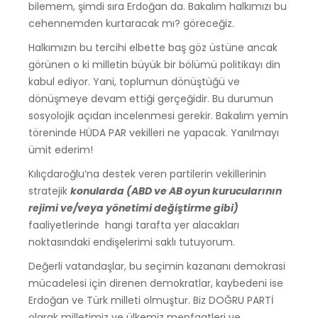
bilemem, şimdi sıra Erdoğan da. Bakalım halkımızı bu
cehennemden kurtaracak mı? göreceğiz.
Halkımızın bu tercihi elbette baş göz üstüne ancak
görünen o ki milletin büyük bir bölümü politikayı din
kabul ediyor. Yani, toplumun dönüştüğü ve
dönüşmeye devam ettiği gerçeğidir. Bu durumun
sosyolojik açıdan incelenmesi gerekir. Bakalım yemin
töreninde HÜDA PAR vekilleri ne yapacak. Yanılmayı
ümit ederim!
Kılıçdaroğlu’na destek veren partilerin vekillerinin
stratejik
konularda (ABD ve AB oyun kurucularının
rejimi ve/veya yönetimi değiştirme gibi)
faaliyetlerinde hangi tarafta yer alacakları
noktasındaki endişelerimi saklı tutuyorum.
Değerli vatandaşlar, bu seçimin kazananı demokrasi
mücadelesi için direnen demokratlar, kaybedeni ise
Erdoğan ve Türk milleti olmuştur. Biz DOĞRU PARTİ
olarak milletimiz ve ülkemiz menfaatleri ve