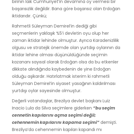
birinin laik Cumhuriyet’in devamına oy vermesi bir
başarısızlık değildir. Bana göre başarısız olan Erdoğan
iktidarıdır. Çünkü;
Rahmetli Süleyman Demirel’in dediği gibi
seçmenlerin yaklaşık %5’i devletin oyu olup her
zaman iktidar lehinde olmuştur. Ayrıca Karadenizlilik
olgusu ve stratejik önemde olan yurtdışı oylarının da
iktidar lehine olması düşünüldüğünde seçimin
kazananı sayısal olarak Erdoğan olsa da bu etkenler
dikkate alındığında kaybedenin de yine Erdoğan
olduğu aşikardır. Hatırlatmak isterim ki rahmetli
Süleyman Demirel’in siyaset yasağının kaldırılması
yurtdışı oylar sayesinde olmuştur.
Değerli vatandaşlar, Brezilya devlet başkanı Luiz
Inacio Lula da Silva seçimlere giderken
“bu seçim
cennetin kapılarını açma seçimi değil;
cehennemin kapılarını kapama seçimi”
demişti.
Brezilya’da cehennemin kapıları kapandı mı