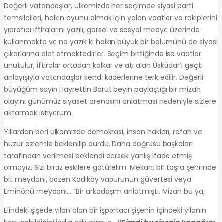
Değerli vatandaşlar, ülkemizde her seçimde siyasi parti
temsilcileri, halkın oyunu almak için yalan vaatler ve rakiplerini
yıpratıcı iftiralarını yazılı, görsel ve sosyal medya üzerinde
kullanmakta ve ne yazık ki halkın büyük bir bölümünü de siyasi
çıkarlarına alet etmektedirler. Seçim bittiğinde ise vaatler
unutulur, iftiralar ortadan kalkar ve atı alan Üsküdar’ı geçti
anlayışıyla vatandaşlar kendi kaderlerine terk edilir. Değerli
büyüğüm sayın Hayrettin Barut beyin paylaştığı bir mizah
olayını günümüz siyaset arenasını anlatması nedeniyle sizlere
aktarmak istiyorum.
Yıllardan beri ülkemizde demokrasi, insan hakları, refah ve
huzur özlemle beklenilip durdu. Daha doğrusu başkaları
tarafından verilmesi beklendi dersek yanlış ifade etmiş
olmayız. Sizi biraz eskilere götürelim. Mekan; bir taşra şehrinde
bit meydanı, bazen Kadıköy vapurunun güvertesi veya
Eminönü meydanı… “Bir arkadaşım anlatmıştı. Mizah bu ya,
Elindeki şişede yılan olan bir işportacı şişenin içindeki yılanın
konuşabildiğini iddia ediyormuş…
‘’Şimdi bu şişenin kapağını