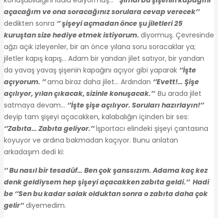
açacağım ve ona soracağınız sorulara cevap verecek’’
dedikten sonra
‘’ şişeyi açmadan önce şu jiletleri 25
kuruştan size hediye etmek istiyorum.
diyormuş. Çevresinde
ağzı açık izleyenler, bir an önce yılana soru soracaklar ya;
jiletler kapış kapış… Adam bir yandan jilet satıyor, bir yandan
da yavaş yavaş şişenin kapağını açıyor gibi yaparak
‘’İşte
açıyorum. ’’
ama biraz daha jilet… Ardından
‘’Evett!… Şişe
açılıyor, yılan çıkacak, sizinle konuşacak.’’
Bu arada jilet
satmaya devam…
‘’İşte şişe açılıyor. Soruları hazırlayın!’’
deyip tam şişeyi açacakken, kalabalığın içinden bir ses:
‘’Zabıta… Zabıta geliyor.’’
İşportacı elindeki şişeyi çantasına
koyuyor ve ardına bakmadan kaçıyor. Bunu anlatan
arkadaşım dedi ki:
‘’ Bu nasıl bir tesadüf… Ben çok şanssızım. Adama kaç kez
denk geldiysem hep şişeyi açacakken zabıta geldi.’’ Hadi
be ‘’Sen bu kadar salak olduktan sonra o zabıta daha çok
gelir’’
diyemedim.