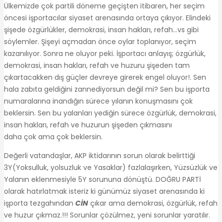
Ülkemizde çok partili döneme geçişten itibaren, her seçim
öncesi işportacılar siyaset arenasında ortaya çıkıyor. Elindeki
şişede özgürlükler, demokrasi, insan hakları, refah…vs gibi
söylemler. Şişeyi açmadan önce oylar toplanıyor, seçim
kazanılıyor. Sonra ne oluyor peki. İşportacı anlayış; özgürlük,
demokrasi, insan hakları, refah ve huzuru şişeden tam
çıkartacakken dış güçler devreye girerek engel oluyor!. Sen
hala zabıta geldiğini zannediyorsun değil mi? Sen bu işporta
numaralarına inandığın sürece yılanın konuşmasını çok
beklersin. Sen bu yalanları yediğin sürece özgürlük, demokrasi,
insan hakları, refah ve huzurun şişeden çıkmasını
daha çok ama çok beklersin.
Değerli vatandaşlar, AKP iktidarının sorun olarak belirttiği
3Y(Yoksulluk, yolsuzluk ve Yasaklar) fazlalaşırken, Yüzsüzlük ve
Yalanın eklenmesiyle 5Y sorununa dönüştü. DOĞRU PARTİ
olarak hatırlatmak isteriz ki günümüz siyaset arenasında ki
işporta tezgahından
CİN
çıkar ama demokrasi, özgürlük, refah
ve huzur çıkmaz.!!! Sorunlar çözülmez, yeni sorunlar yaratılır.