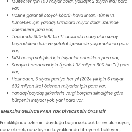
Mülteciler için (60 milyar dolar, yaklaşık 2 trilyon lira) para
var,
Hazine garantili otoyol-köprü-hava limanı-tünel vs.
hizmetleri için yandaş firmalara milyar dolar üzerinde
ödemelere para var,
Toplamda 300-500 bin TL arasında maaş alan saray
beyzadelerin lüks ve şatafat içerisinde yaşamalarına para
var,
KKM hesap sahipleri için trilyonlar ödenirken para var,
Sarayın harcaması için (günlük 33 milyon 600 bin TL) para
var,
Hazineden, 5 siyasi partiye her yıl (2024 yılı için
6 milyar
682 milyon lira)
ödenen milyarlar için para var,
Yandaş/paydaş şirketlerin vergi borçları silindiğine göre
bütçenin ihtiyacı yok, yani para var.
EMEKLİYE GELİNCE PARA YOK DİYECEKSİN ÖYLE Mİ?
Emekliliğinde özlemini duyduğu başını sokacak bir ev alamayan,
ucuz ekmek, ucuz kıyma kuyruklarında titreyerek bekleyen,