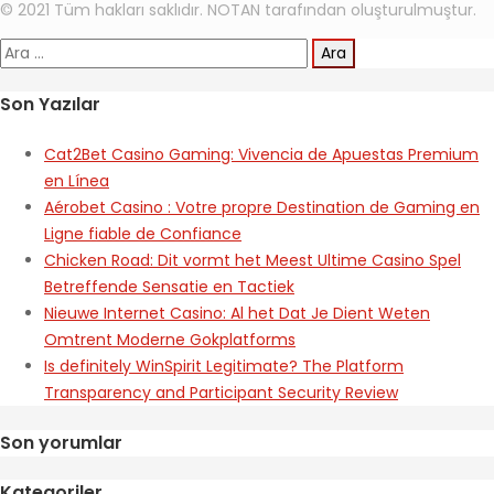
© 2021 Tüm hakları saklıdır. NOTAN tarafından oluşturulmuştur.
Arama:
Son Yazılar
Cat2Bet Casino Gaming: Vivencia de Apuestas Premium
en Línea
Aérobet Casino : Votre propre Destination de Gaming en
Ligne fiable de Confiance
Chicken Road: Dit vormt het Meest Ultime Casino Spel
Betreffende Sensatie en Tactiek
Nieuwe Internet Casino: Al het Dat Je Dient Weten
Omtrent Moderne Gokplatforms
Is definitely WinSpirit Legitimate? The Platform
Transparency and Participant Security Review
Son yorumlar
Kategoriler