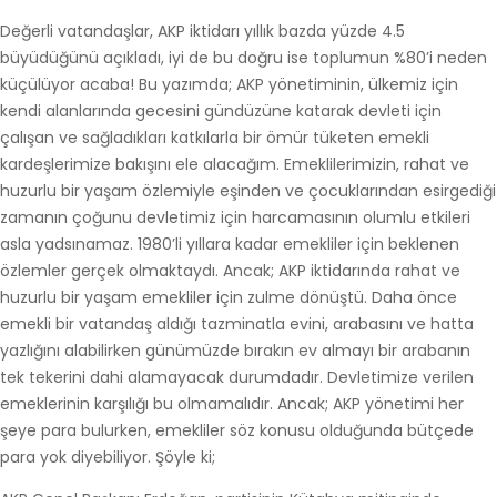
Değerli vatandaşlar, AKP iktidarı yıllık bazda yüzde 4.5
büyüdüğünü açıkladı, iyi de bu doğru ise toplumun %80’i neden
küçülüyor acaba! Bu yazımda; AKP yönetiminin, ülkemiz için
kendi alanlarında gecesini gündüzüne katarak devleti için
çalışan ve sağladıkları katkılarla bir ömür tüketen emekli
kardeşlerimize bakışını ele alacağım. Emeklilerimizin, rahat ve
huzurlu bir yaşam özlemiyle eşinden ve çocuklarından esirgediği
zamanın çoğunu devletimiz için harcamasının olumlu etkileri
asla yadsınamaz. 1980’li yıllara kadar emekliler için beklenen
özlemler gerçek olmaktaydı. Ancak; AKP iktidarında rahat ve
huzurlu bir yaşam emekliler için zulme dönüştü. Daha önce
emekli bir vatandaş aldığı tazminatla evini, arabasını ve hatta
yazlığını alabilirken günümüzde bırakın ev almayı bir arabanın
tek tekerini dahi alamayacak durumdadır. Devletimize verilen
emeklerinin karşılığı bu olmamalıdır. Ancak; AKP yönetimi her
şeye para bulurken, emekliler söz konusu olduğunda bütçede
para yok diyebiliyor. Şöyle ki;