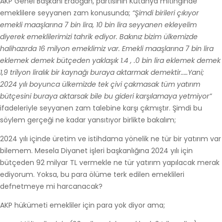
AKP Genel Başkanı Erdoğan, partisinin Kütahya mitinginde
emeklilere seyyanen zam konusunda;
“Şimdi birileri çıkıyor
emekli maaşlarına 7 bin lira, 10 bin lira seyyanen ekleyelim
diyerek emeklilerimizi tahrik ediyor. Bakınız bizim ülkemizde
halihazırda 16 milyon emeklimiz var. Emekli maaşlarına 7 bin lira
eklemek demek bütçeden yaklaşık 1.4 , .0 bin lira eklemek demek
1,9 trilyon liralık bir kaynağı buraya aktarmak demektir..…Yani;
2024 yılı boyunca ülkemizde tek çivi çakmasak tüm yatırım
bütçesini buraya aktarsak bile bu gideri karşılamaya yetmiyor”
ifadeleriyle seyyanen zam talebine karşı çıkmıştır. Şimdi bu
söylem gerçeği ne kadar yansıtıyor birlikte bakalım;
2024 yılı içinde üretim ve istihdama yönelik ne tür bir yatırım var
bilemem. Mesela Diyanet işleri başkanlığına 2024 yılı için
bütçeden 92 milyar TL vermekle ne tür yatırım yapılacak merak
ediyorum. Yoksa, bu para ölüme terk edilen emeklileri
defnetmeye mi harcanacak?
AKP hükümeti emekliler için para yok diyor ama;