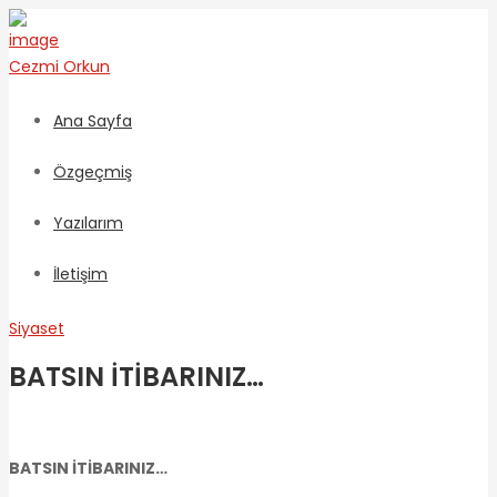
Cezmi
Orkun
Ana Sayfa
Özgeçmiş
Yazılarım
İletişim
Siyaset
BATSIN İTİBARINIZ…
BATSIN İTİBARINIZ…