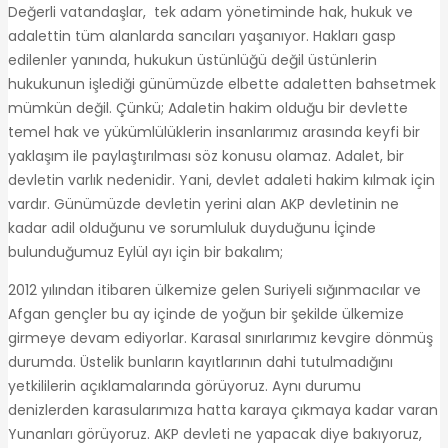
Değerli vatandaşlar, tek adam yönetiminde hak, hukuk ve
adalettin tüm alanlarda sancıları yaşanıyor. Hakları gasp
edilenler yanında, hukukun üstünlüğü değil üstünlerin
hukukunun işlediği günümüzde elbette adaletten bahsetmek
mümkün değil. Çünkü; Adaletin hakim olduğu bir devlette
temel hak ve yükümlülüklerin insanlarımız arasında keyfi bir
yaklaşım ile paylaştırılması söz konusu olamaz. Adalet, bir
devletin varlık nedenidir. Yani, devlet adaleti hakim kılmak için
vardır. Günümüzde devletin yerini alan AKP devletinin ne
kadar adil olduğunu ve sorumluluk duyduğunu İçinde
bulunduğumuz Eylül ayı için bir bakalım;
2012 yılından itibaren ülkemize gelen Suriyeli sığınmacılar ve
Afgan gençler bu ay içinde de yoğun bir şekilde ülkemize
girmeye devam ediyorlar. Karasal sınırlarımız kevgire dönmüş
durumda. Üstelik bunların kayıtlarının dahi tutulmadığını
yetkililerin açıklamalarında görüyoruz. Aynı durumu
denizlerden karasularımıza hatta karaya çıkmaya kadar varan
Yunanları görüyoruz. AKP devleti ne yapacak diye bakıyoruz,