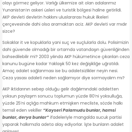
olayı görmez geliyor. Varlığı ülkemize ait olan adalarımız
Yunanistan’ın askeri üsleri ve turistik bölgesi haline getirildi.
AKP devleti devletin hakkını uluslararası hukuk ilkeleri
çerçevesinde dahi olsa aramaktan aciz. AKP devleti var mıdır
sizce?
Sokaklar it ve kopuklarla yani suç ve suçlularla dolu. Polisimizin
dahi güvende olmadığı bir ortamda vatandaşın güvenliğinden
bahsedilebilir mi? 2003 yılında AKP hükümetince çıkarılan ceza
kanunu bugüne kadar Yaklaşık 50 kez değişikliğe uğratıldı.
Amaç adalet sağlanması ise bu adaletsizlikler neyin nesi.
Ceza yasası adaleti neden sağlamıyor diye sormayalım mı?
AKP iktidarının sebep olduğu gelir dağılımındaki adaletten
yoksun paylaşım sonucu toplumun yüzde 80’ni yoksulluğa,
yüzde 25’ni açlığa mahkum etmişken mecliste, sözde halkı
temsil eden vekiller
“Kayseri Palamudu bunlar, hamsi
bunlar, derya bunlar”
ifadeleriyle mangalda sucuk partisi
yaparak halkımızla adeta alay ediyorlar. İşte bunların adalet
anlayışı!