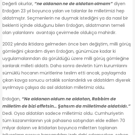
Değerli okurlar,
“ne aldanan ne de aldatan olmam”
diyen
Erdoğan 23 yıl boyunca yalan ve talanlar ile milletimizi hep
aldatmıştır. Seçmenlerin ne duymak istediğini ya da nasıl bir
beklenti içinde olduğunu bilen Erdoğan, aldatmanın temeli
olan yalanlarını avantaja çevirmede oldukça mahirdir.
2002 yılında iktidara gelmeden önce ben değiştim, milli görüş
gömleğini çıkardım diyen Erdoğan, günümüze kadar ki
uygulamalarından da görüldüğü üzere milli görüş gömleğine
sarılarak milleti aldattı. Daha sonra devletin tüm kurumlarını
sümüklü hocanın müritlerine teslim etti ancak, paylaşımda
çıkan kavga sonucu ortaklık sonlandırıldı ve aldatıldım diyerek
sıyrılmaya çalışsa da asıl aldatılan milletimiz oldu.
Erdoğan,
“Ne aldanan oldum ne aldatan, Rabbim de
milletim de bizi affetsin… Şahsım da milletimde aldatıldı.”
Dedi. Oysa aldatılan sadece milletimiz oldu. Cumhuriyetin
tüm kazanımlarının yok pahasına satışından elde edilen 70
milyar doların ve iktidarları boyunca milletten toplanan
trilyonların nereye harcandığını izah dahi edemezken, sebep