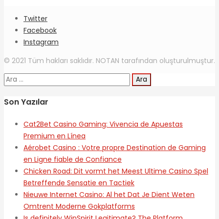
Twitter
Facebook
Instagram
© 2021 Tüm hakları saklıdır. NOTAN tarafından oluşturulmuştur.
Arama:
Son Yazılar
Cat2Bet Casino Gaming: Vivencia de Apuestas
Premium en Línea
Aérobet Casino : Votre propre Destination de Gaming
en Ligne fiable de Confiance
Chicken Road: Dit vormt het Meest Ultime Casino Spel
Betreffende Sensatie en Tactiek
Nieuwe Internet Casino: Al het Dat Je Dient Weten
Omtrent Moderne Gokplatforms
Is definitely WinSpirit Legitimate? The Platform