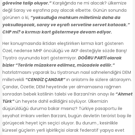
görevine talip oluyor.”
Karşılığında ne mi alacak? ülkemize
değil Saray ve eşrafına pay alacak elbette. Günün sonunda
görünen o ki,
“yoksulluğa mahkum milletimiz daha da
yoksullaşacak, saray ve eşrafı servetine servet katacak.”
CHP mi? o kırmızı kart göstermeye devam ediyor.
Her konuşmasında iktidarı eleştirirken kırmızı kart gösteren
Özel, nedense MHP öncülüğü ve AKP desteğiyle sözde Barış!
Tiyatro oyununda kart göstermiyor.
DOĞRU PARTİ olarak
bizler “Terörle müzakere edilmez, mücadele edilir.”
hatırlatmasını yaparak bu tiyatronun nasıl sahnelendiğini DEM
milletvekili
“CENGİZ ÇANDAR”
ın anlatımı ile sizlere aktarayım.
Çandar, Özetle; DEM heyetinde yer almamasına rağmen
sonradan bebek katilinin talebi ve Barzani’nin onayı ile
“Ahmet
Türk”
ün heyete dahil edildiğini söylüyor. Ülkemizin
düşürüldüğü duruma bakar mısınız? Türkiye pasaportu ile
seyahat imkanı verilen Barzani, bugün devletin terörist başı ile
görüşecek heyet için seçici oluyor. Bu durum , kesinlikle
küresel güçlerin yerli işbirlikçisi olarak federatif yapıya evet