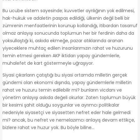
Bu ucube sistem sayesinde; kuvvetler ayrılığının yok edilmesi,
hak-hukuk ve adaletin paspas edildiği, ülkenin değil belli bir
zümrenin menfaatlerinin korunup kollandığı, itibardan tasarruf
olmaz anlayışı sonucunda toplumun her bir ferdinin daha da
yoksullaştığı ki, askıda ekmeğe, pazar atıklarında aranan
yiyeceklere muhtaç edilen insanlarımızın rahat ve huzurunu
temin etmesi gereken AKP iktidarı yapay gündemlerle,
muhalefet de kart göstermeyle uğraşıyor.
Siyasi çıkarların çatıştığı bu siyasi ortamda milletin gerçek
gündemi olan ekonomi dışında, yapay gündemlerle milletin
rahat ve huzuru temin edilebilir mi? bunların vicdanı ve
yönetim anlayışı askıda değeli okurlar. Zaten toplumun büyük
bir kesimi şahit olduğu soygunlar ve ayrımcı politikalar
nedeniyle siyasetçi ve siyasetten nefret eder hale gelmedi
mi? ancak, bu nefret ve nemelazımcı anlayış devam ettikçe,
bizlere rahat ve huzur yok. Bu böyle biline…