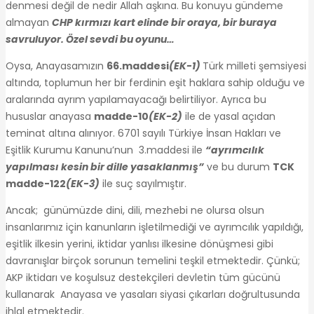
denmesi değil de nedir Allah aşkına. Bu konuyu gündeme
almayan
CHP kırmızı kart elinde bir oraya, bir buraya
savruluyor. Özel sevdi bu oyunu…
Oysa, Anayasamızın
66.maddesi
(EK-1)
Türk milleti şemsiyesi
altında, toplumun her bir ferdinin eşit haklara sahip olduğu ve
aralarında ayrım yapılamayacağı belirtiliyor. Ayrıca bu
hususlar anayasa
madde-10
(EK-2)
ile de yasal açıdan
teminat altına alınıyor. 6701 sayılı Türkiye İnsan Hakları ve
Eşitlik Kurumu Kanunu’nun 3.maddesi ile
“ayrımcılık
yapılması kesin bir dille yasaklanmış”
ve bu durum
TCK
madde-122
(EK-3)
ile suç sayılmıştır.
Ancak; günümüzde dini, dili, mezhebi ne olursa olsun
insanlarımız için kanunların işletilmediği ve ayrımcılık yapıldığı,
eşitlik ilkesin yerini, iktidar yanlısı ilkesine dönüşmesi gibi
davranışlar birçok sorunun temelini teşkil etmektedir. Çünkü;
AKP iktidarı ve koşulsuz destekçileri devletin tüm gücünü
kullanarak Anayasa ve yasaları siyasi çıkarları doğrultusunda
ihlal etmektedir.