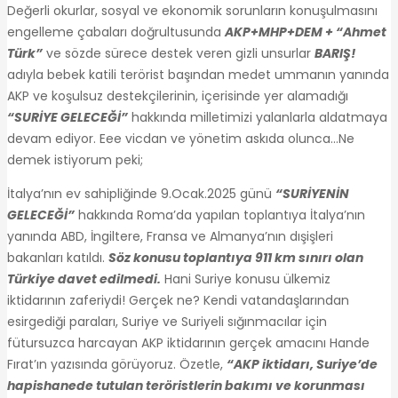
Değerli okurlar, sosyal ve ekonomik sorunların konuşulmasını
engelleme çabaları doğrultusunda
AKP+MHP+DEM + “Ahmet
Türk”
ve sözde sürece destek veren gizli unsurlar
BARIŞ!
adıyla bebek katili terörist başından medet ummanın yanında
AKP ve koşulsuz destekçilerinin, içerisinde yer alamadığı
“SURİYE GELECEĞİ”
hakkında milletimizi yalanlarla aldatmaya
devam ediyor. Eee vicdan ve yönetim askıda olunca…Ne
demek istiyorum peki;
İtalya’nın ev sahipliğinde 9.Ocak.2025 günü
“SURİYENİN
GELECEĞİ”
hakkında Roma’da yapılan toplantıya İtalya’nın
yanında ABD, İngiltere, Fransa ve Almanya’nın dışişleri
bakanları katıldı.
Söz konusu toplantıya 911 km sınırı olan
Türkiye davet edilmedi.
Hani Suriye konusu ülkemiz
iktidarının zaferiydi! Gerçek ne? Kendi vatandaşlarından
esirgediği paraları, Suriye ve Suriyeli sığınmacılar için
fütursuzca harcayan AKP iktidarının gerçek amacını Hande
Fırat’ın yazısında görüyoruz. Özetle,
“AKP iktidarı, Suriye’de
hapishanede tutulan teröristlerin bakımı ve korunması