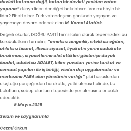
devleti batırana değil, batan bir devleti yeniden vatan
yapana”
dünya lideri dendiğini hatırlatırım. Var mı böyle bir
lider? Elbette her Türk vatandaşının gönlünde yaşayan ve
yaşamaya devam edecek olan
M. Kemal Atatürk.
Değerli okurlar, DOĞRU PARTİ temsilcileri olarak tepemizdeki bu
karabulutların temelini;
“emeksiz zenginlik, niteliksiz eğitim,
ahlaksız ticaret, ilkesiz siyaset, liyakatin yerini sadakate
bırakması, siyasetlerine alet ettikleri gösterişe dayalı
ibadet, adaletsiz ADALET, bilim yuvaları yerine tarikat ve
cemaat yapıları ile iş birliği, vicdan dışı uygulamalar ve
merkezine PARA olan yönetimin varlığı”
gibi hususlardan
oluştuğu gerçeğinden hareketle, yetki alması halinde, bu
bulutların, sebep olanların tepesinde yer almasına öncülük
edecektir.
9.Mayıs.2025
Selam ve saygılarımla
Cezmi Orkun