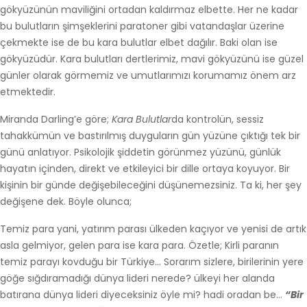
gökyüzünün maviliğini ortadan kaldırmaz elbette. Her ne kadar
bu bulutların şimşeklerini paratoner gibi vatandaşlar üzerine
çekmekte ise de bu kara bulutlar elbet dağılır. Baki olan ise
gökyüzüdür. Kara bulutları dertlerimiz, mavi gökyüzünü ise güzel
günler olarak görmemiz ve umutlarımızı korumamız önem arz
etmektedir.
Miranda Darling’e göre;
Kara Bulutlar
da kontrolün, sessiz
tahakkümün ve bastırılmış duyguların gün yüzüne çıktığı tek bir
günü anlatıyor. Psikolojik şiddetin görünmez yüzünü, günlük
hayatın içinden, direkt ve etkileyici bir dille ortaya koyuyor. Bir
kişinin bir günde değişebileceğini düşünemezsiniz. Ta ki, her şey
değişene dek. Böyle olunca;
Temiz para yani, yatırım parası ülkeden kaçıyor ve yenisi de artık
asla gelmiyor, gelen para ise kara para. Özetle; Kirli paranın
temiz parayı kovduğu bir Türkiye… Sorarım sizlere, birilerinin yere
göğe sığdıramadığı dünya lideri nerede? ülkeyi her alanda
batırana dünya lideri diyeceksiniz öyle mi? hadi oradan be…
“Bir