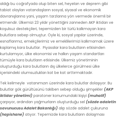
aldığı bu coğrafyada olup biten sel, heyelan ve deprem gibi
tabiat olayları vatandaşların sosyal, siyasal ve ekonomik
davranışlarına yani, yaşam tarzlarına yön vermede önemli bir
etmendir. Ülkemizi 23 yıldır yönettiğini zanneden AKP iktidarı ve
koşulsuz destekçileri, tepemizden bir türlü kalkmayan kara
bulutlara sebep olmuştur. Öyle ki, sosyal yapılar üzerinde,
esnaflarımız, emekçilerimiz ve emeklilerimizi kalkmamak üzere
kaplamış kara bulutlar. Piyasalar kara bulutların etkisinden
kurtulamıyor, ülke ekonomisi ve halkın yaşam standartları
tümüyle kara bulutların etkisinde. Ülkemiz yönetiminin
oluşturduğu kara bulutların dış ülkelerce görülmesi ülke
içerisindeki olumsuzlukları kat be kat arttırmaktadır.
Tek kelimeyle vatanımızın üzerinde kara bulutlar dolaşıyor. Bu
bulutlar gök gürültüsünü takiben sebep olduğu şimşekler
(AKP
iktidar yönetimi)
paratoner konumundaki kişiyi
(muhalif)
çarpıyor, ardından yağmurların oluşturduğu sel
(sözde adaletin
savunucusu Adalet Bakanlığı)
alıp sözde adalet çukuruna
(hapishane)
atıyor. Tepemizde kara bulutların dolaşması