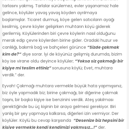
tarlasını yakmış. Tarlalar sürülemez, evler yaşanamaz hale
gelince, köylüler yavaş yavaş köyden ayrılmaya
başlamışlar. Ticaret durmuş, köye gelen satıcıların ayağı
kesilmiş, çevre köyler gelişirken muhtarın köyü giderek
gerilemiş. Köylülerinden biri çevre köylerin nasıl olduğunu
merak edip çevre köylerden birine gider. Oradaki huzur ve
canlılığı, bakımlı bağ ve bahçeleri görünce
“Sizde çakmak
kim de?”
diye sorar. İyi de köyünüz gelişmiş durumda, bizim
köy ise virane oldu deyince köylüler;
“Yoksa siz çakmağı bir
kişiye mi teslim ettiniz”
sorusuna köylü; Evet, muhtara
verdik.” der.
Eyvah! Çakmağı muhtara vermekle büyük hata yapmışsınız,
biz öyle yapmadık biz; birine çakmağı, bir diğerine çakmak
taşını, bir başka kişiye ise benzinini verdik. Ateş yakılması
gerektiğinde bu üç kişinin bir araya gelmesi gerekiyor. Biri
yanlış bir şey yapmaya kalkarsa, diğerleri izin vermiyor. Der
köylüler. Köylü bu cevap karşısında
“Desenize biz hepsini bir
kişiye vermekle kendi kendimizi yakmışız…!”
der.