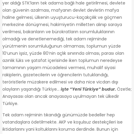
yer aldığı STK’ların tek adama bağlı hale getirilmesi, devlete
olan güvenin azalması, mafyanın devlet devletin mafya
haline gelmesi, ülkenin uyuşturucu-kaçakçılık ve göçmen
merkezine dönüşmesi, hakimiyetin milletten alınıp saraya
verilmesi, bakanların ve bürokratların sorumluluklarının
olmadığı ve denetlenemediği, tek adam rejiminde
yürütmenin sorumluluğunun olmaması, toplumun yüzde
10’unun işsiz, yüzde 80’nin açlık sınırında olması, parası olan
azınlık lüks ve şatafat içerisinde iken toplumun neredeyse
tamamının yaşam mücadelesi vermesi, muhalif siyasi
rakiplerin, gazetecilerin ve öğrencilerin tutuklandığı,
teröristlerle müzakere edilmesi ve daha nice vicdan dışı
olayların yaşandığı Türkiye…
işte “Yeni Türkiye” budur.
Özetle;
Anayasası olan ancak anayasaya uyulmayan tek ülkedir
Türkiye.
Tek adam rejiminin tıkandığı günümüzde bedeller hep
vatandaşlara ödetilmekte. AKP ve koşulsuz destekçileri ise
iktidarlarını yani koltuklarını koruma derdinde. Bunun için