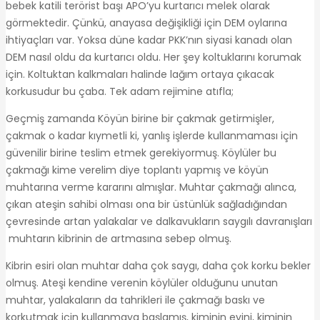
bebek katili terörist başı APO’yu kurtarıcı melek olarak
görmektedir. Çünkü, anayasa değişikliği için DEM oylarına
ihtiyaçları var. Yoksa düne kadar PKK’nın siyasi kanadı olan
DEM nasıl oldu da kurtarıcı oldu. Her şey koltuklarını korumak
için. Koltuktan kalkmaları halinde lağım ortaya çıkacak
korkusudur bu çaba. Tek adam rejimine atıfla;
Geçmiş zamanda Köyün birine bir çakmak getirmişler,
çakmak o kadar kıymetli ki, yanlış işlerde kullanmaması için
güvenilir birine teslim etmek gerekiyormuş. Köylüler bu
çakmağı kime verelim diye toplantı yapmış ve köyün
muhtarına verme kararını almışlar. Muhtar çakmağı alınca,
çıkan ateşin sahibi olması ona bir üstünlük sağladığından
çevresinde artan yalakalar ve dalkavukların saygılı davranışları
muhtarın kibrinin de artmasına sebep olmuş.
Kibrin esiri olan muhtar daha çok saygı, daha çok korku bekler
olmuş. Ateşi kendine verenin köylüler olduğunu unutan
muhtar, yalakaların da tahrikleri ile çakmağı baskı ve
korkutmak için kullanmaya başlamış, kiminin evini, kiminin