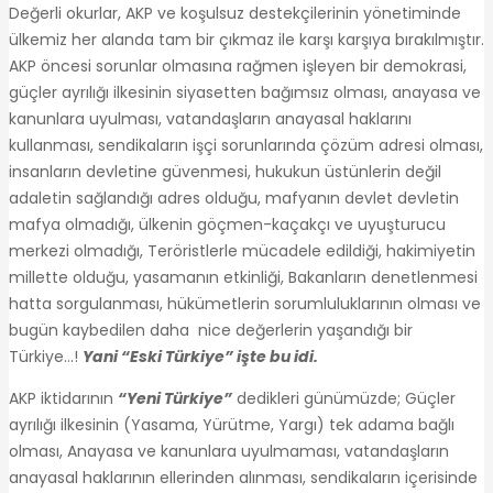
Değerli okurlar, AKP ve koşulsuz destekçilerinin yönetiminde
ülkemiz her alanda tam bir çıkmaz ile karşı karşıya bırakılmıştır.
AKP öncesi sorunlar olmasına rağmen işleyen bir demokrasi,
güçler ayrılığı ilkesinin siyasetten bağımsız olması, anayasa ve
kanunlara uyulması, vatandaşların anayasal haklarını
kullanması, sendikaların işçi sorunlarında çözüm adresi olması,
insanların devletine güvenmesi, hukukun üstünlerin değil
adaletin sağlandığı adres olduğu, mafyanın devlet devletin
mafya olmadığı, ülkenin göçmen-kaçakçı ve uyuşturucu
merkezi olmadığı, Teröristlerle mücadele edildiği, hakimiyetin
millette olduğu, yasamanın etkinliği, Bakanların denetlenmesi
hatta sorgulanması, hükümetlerin sorumluluklarının olması ve
bugün kaybedilen daha nice değerlerin yaşandığı bir
Türkiye…!
Yani “Eski Türkiye” işte bu idi.
AKP iktidarının
“Yeni Türkiye”
dedikleri günümüzde; Güçler
ayrılığı ilkesinin (Yasama, Yürütme, Yargı) tek adama bağlı
olması, Anayasa ve kanunlara uyulmaması, vatandaşların
anayasal haklarının ellerinden alınması, sendikaların içerisinde