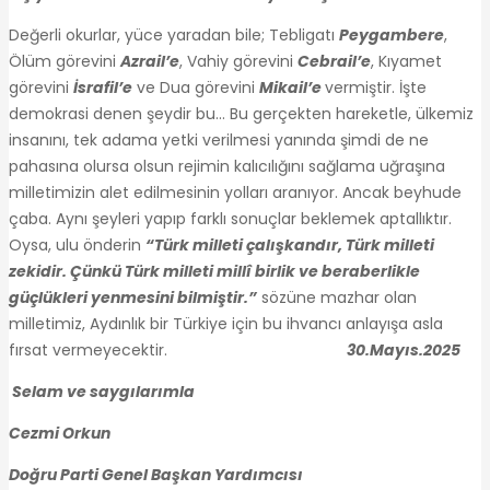
Değerli okurlar, yüce yaradan bile; Tebligatı
Peygambere
,
Ölüm görevini
Azrail’e
, Vahiy görevini
Cebrail’e
, Kıyamet
görevini
İsrafil’e
ve Dua görevini
Mikail’e
vermiştir. İşte
demokrasi denen şeydir bu… Bu gerçekten hareketle, ülkemiz
insanını, tek adama yetki verilmesi yanında şimdi de ne
pahasına olursa olsun rejimin kalıcılığını sağlama uğraşına
milletimizin alet edilmesinin yolları aranıyor. Ancak beyhude
çaba. Aynı şeyleri yapıp farklı sonuçlar beklemek aptallıktır.
Oysa, ulu önderin
“Türk milleti çalışkandır, Türk milleti
zekidir. Çünkü Türk milleti millî birlik ve beraberlikle
güçlükleri yenmesini bilmiştir.”
sözüne mazhar olan
milletimiz, Aydınlık bir Türkiye için bu ihvancı anlayışa asla
fırsat vermeyecektir.
30.Mayıs.2025
Selam ve saygılarımla
Cezmi Orkun
Doğru Parti Genel Başkan Yardımcısı