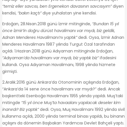
“temiz eller savcısı, ben Ergenekon davasının savcısıyım”
diyen
kendisi,
“bakın kaçtı”
diye yuhalatan yine kendisi.
Erdoğan, 28.Nisan.2018 günü İzmir mitinginde,
“Bundan 15 yıl
önce İzmir’in doğru dürüst havalimanı var mıydı, biz geldik,
Adnan Menderes Havalimanı’nı yaptık”
dedi. Oysa, İzmir Adnan
Menderes Havalimanı 1987 yılında Turgut Özal tarafından
açıldı. 1.Haziran.2018 günü Adıyaman mitinginde Erdoğan,
“Adıyaman’da havalimanı var mıydı, biz yaptık biz”
ifadesini
kullandı. Oysa Adıyaman Havalimanı, 1998 yılında hizmete
girmişti.
2.Aralık.2016 günü Ankara’da Otonominin açılışında Erdoğan,
“Ankara’da 14 sene önce havalimanı var mıydı?” dedi. Ancak
başkentteki Esenboğa Havalimanı 1955 yılında yapıldı. Muş’taki
mitingde
“15 yıl önce Muş’ta havaalanı yapılacak deseler kim
inanırdı? Biz yaptık”
dedi. Oysa, Muş Havalimanı 1992 yılında sivil
kullanıma açıldı, 2000 yılında terminal binası yapıldı, bu binanın
açılışını da dönemin Başbakan Yardımcısı Devlet Bahçeli yaptı.