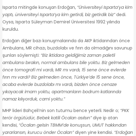
Isparta mitingde konuşan Erdoğan,
“Üniversiteyi Isparta’ya kim
yaptı, üniversiteyi Isparta’ya kim getirdi, biz getirdik biz”
dedi.
Oysa, Isparta Süleyman Demirel Üniversitesi 1992 yılında
kuruldu.
Erdoğan diğer bazı konuşmalarında da AKP iktidarından önce
Ambulans, MR cihazı, buzdolabı ve fırın da olmadığını savunup
şunları söylemişti:
“Biz iktidara geldiğimiz zaman paletli
ambulansı bırakın, normal ambulans bile yoktu. Biz gelmeden
önce tomografi mi vardı, MR mı vardı, 15 sene önce evlerde
fırın mı vardı? Biz gelmeden önce, Türkiye’de 15 sene önce,
acaba evlerde buzdolabı mı vardı, bizden önce cenaze
yıkayacak imam yoktu, apartmanların bodrum katlarında
namaz kılıyorduk, cami yoktu.”
MHP lideri Bahçeli’nin son tutumu bence yeterli. Nedir o;
“PKK
terör örgütüdür, Bebek katili Öcalan asılsın”
diye ip atan
kendisi,
“Öcalan gelsin TBMM’de konuşsun, UMUT hakkından
yararlansın, kurucu önder Öcalan”
diyen yine kendisi.
“Erdoğan