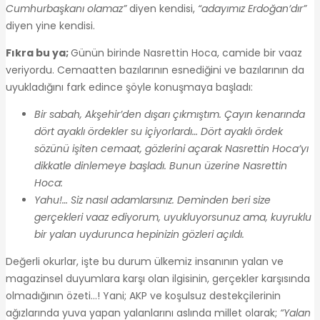
Cumhurbaşkanı olamaz”
diyen kendisi,
“adayımız Erdoğan’dır”
diyen yine kendisi.
Fıkra bu ya;
Günün birinde Nasrettin Hoca, camide bir vaaz
veriyordu. Cemaatten bazılarının esnediğini ve bazılarının da
uyukladığını fark edince şöyle konuşmaya başladı:
Bir sabah, Akşehir’den dışarı çıkmıştım. Çayın kenarında
dört ayaklı ördekler su içiyorlardı… Dört ayaklı ördek
sözünü işiten cemaat, gözlerini açarak Nasrettin Hoca’yı
dikkatle dinlemeye başladı. Bunun üzerine Nasrettin
Hoca:
Yahu!… Siz nasıl adamlarsınız. Deminden beri size
gerçekleri vaaz ediyorum, uyukluyorsunuz ama, kuyruklu
bir yalan uydurunca hepinizin gözleri açıldı.
Değerli okurlar, işte bu durum ülkemiz insanının yalan ve
magazinsel duyumlara karşı olan ilgisinin, gerçekler karşısında
olmadığının özeti…! Yani; AKP ve koşulsuz destekçilerinin
ağızlarında yuva yapan yalanlarını aslında millet olarak;
“Yalan