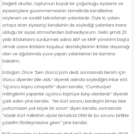
Değerli okurlar, toplumun büyük bir çoğunluğu siyasete ve
siyasetçilere güvenmemesinin temelinde kendilerine
söylenen ve sürekli tekrarlanan yalanlardır. Öyle ki, yalanı
ortaya atan siyasetçi kendisinin de söylediği yalanlara inanır
olduğu bir siyasi atmosferden bahsediyorum. Gelin şimdi 23
yıldır iktidarlarını sürdürmek adına AKP ve MHP yönetimi başta
olmak üzere iktidarın koşulsuz destekçilerinin iktidar dayanağı
olan ve ağızlarında yuva yapan yalanlarının bir kısmına
bakalım;
Erdoğan;
Önce “ben Gürcü’yüm dedi, sonrasında benim için
Gürcü diyenler bile oldu”
diyerek aslında söylediğini inkar etti.
“Üçüncü köprü cinayettir”
diyen kendisi,
“Cumhuriyet
mitinglerini yapanlar üçüncü köprüye karşı olanlardır”
diyerek
çark eden yine kendisi
. “Ne Kürt sorunu kardeşim kimse bize
yutturmasın yok böyle bir sorun”
diyen kendisi, sonrasında
“sözde Kürt milletinin siyasi temsilcisi DEM ile bu sorunu birlikte
çözelim flörtleşmesine giren”
yine kendisi.
BOP projesinin eş başkanıyım dedi mi? dedi, sonrasında
“BOP