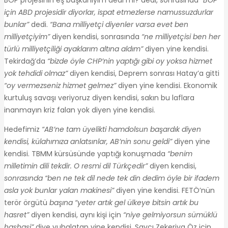
için ABD projesidir diyorlar, ispat etmezlerse namussuzdurlar
bunlar”
dedi.
“Bana milliyetçi diyenler varsa evet ben
milliyetçiyim”
diyen kendisi, sonrasında
“ne milliyetçisi ben her
türlü milliyetçiliği ayaklarım altına aldım”
diyen yine kendisi.
Tekirdağ’da
“bizde öyle CHP’nin yaptığı gibi oy yoksa hizmet
yok tehdidi olmaz”
diyen kendisi, Deprem sonrası Hatay’a gitti
“oy vermezseniz hizmet gelmez”
diyen yine kendisi. Ekonomik
kurtuluş savaşı veriyoruz diyen kendisi, sakın bu laflara
inanmayın kriz falan yok diyen yine kendisi.
Hedefimiz
“AB’ne tam üyelikti hamdolsun başardık diyen
kendisi, külahımıza anlatsınlar, AB’nin sonu geldi”
diyen yine
kendisi. TBMM kürsüsünde yaptığı konuşmada
“benim
milletimin dili tekdir. O resmi dil Türkçedir”
diyen kendisi,
sonrasında “ben ne tek dil nede tek din dedim öyle bir ifadem
asla yok bunlar yalan makinesi”
diyen yine kendisi. FETÖ’nün
terör örgütü
başına “yeter artık gel ülkeye bitsin artık bu
hasret”
diyen kendisi, aynı kişi için
“niye gelmiyorsun sümüklü
haşhaşi”
diye yuhalatan yine kendisi. Savcı Zekeriya Öz için