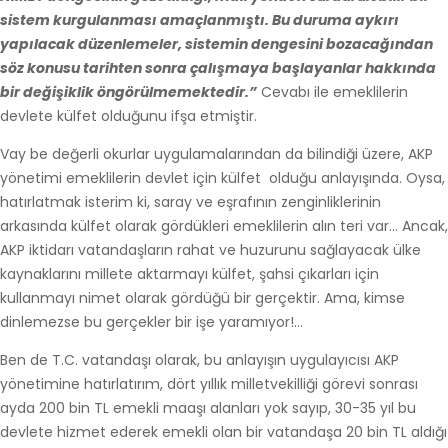
sistem kurgulanması amaçlanmıştı. Bu duruma aykırı
yapılacak düzenlemeler, sistemin dengesini bozacağından
söz konusu tarihten sonra çalışmaya başlayanlar hakkında
bir değişiklik öngörülmemektedir.”
Cevabı ile emeklilerin
devlete külfet olduğunu ifşa etmiştir.
Vay be değerli okurlar uygulamalarından da bilindiği üzere, AKP
yönetimi emeklilerin devlet için külfet olduğu anlayışında. Oysa,
hatırlatmak isterim ki, saray ve eşrafının zenginliklerinin
arkasında külfet olarak gördükleri emeklilerin alın teri var… Ancak,
AKP iktidarı vatandaşların rahat ve huzurunu sağlayacak ülke
kaynaklarını millete aktarmayı külfet, şahsi çıkarları için
kullanmayı nimet olarak gördüğü bir gerçektir. Ama, kimse
dinlemezse bu gerçekler bir işe yaramıyor!…
Ben de T.C. vatandaşı olarak, bu anlayışın uygulayıcısı AKP
yönetimine hatırlatırım, dört yıllık milletvekilliği görevi sonrası
ayda 200 bin TL emekli maaşı alanları yok sayıp, 30-35 yıl bu
devlete hizmet ederek emekli olan bir vatandaşa 20 bin TL aldığı