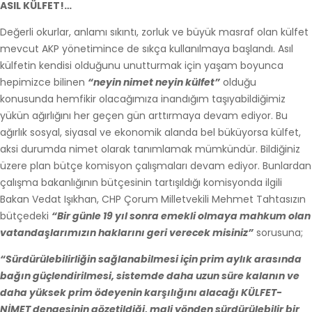
ASIL KÜLFET!…
Değerli okurlar, anlamı sıkıntı, zorluk ve büyük masraf olan külfet
mevcut AKP yönetimince de sıkça kullanılmaya başlandı. Asıl
külfetin kendisi olduğunu unutturmak için yaşam boyunca
hepimizce bilinen
“neyin nimet neyin külfet”
olduğu
konusunda hemfikir olacağımıza inandığım taşıyabildiğimiz
yükün ağırlığını her geçen gün arttırmaya devam ediyor. Bu
ağırlık sosyal, siyasal ve ekonomik alanda bel büküyorsa külfet,
aksi durumda nimet olarak tanımlamak mümkündür. Bildiğiniz
üzere plan bütçe komisyon çalışmaları devam ediyor. Bunlardan
çalışma bakanlığının bütçesinin tartışıldığı komisyonda ilgili
Bakan Vedat Işıkhan, CHP Çorum Milletvekili Mehmet Tahtasızın
bütçedeki
“Bir günle 19 yıl sonra emekli olmaya mahkum olan
vatandaşlarımızın haklarını geri verecek misiniz”
sorusuna;
“Sürdürülebilirliğin sağlanabilmesi için prim aylık arasında
bağın güçlendirilmesi, sistemde daha uzun süre kalanın ve
daha yüksek prim ödeyenin karşılığını alacağı KÜLFET-
NİMET dengesinin gözetildiği, mali yönden sürdürülebilir bir