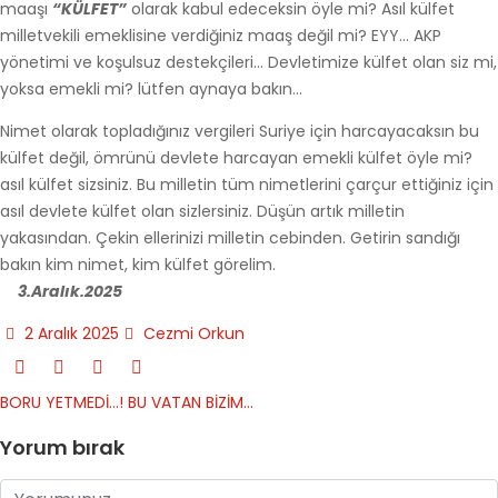
maaşı
“KÜLFET”
olarak kabul edeceksin öyle mi? Asıl külfet
milletvekili emeklisine verdiğiniz maaş değil mi? EYY… AKP
yönetimi ve koşulsuz destekçileri… Devletimize külfet olan siz mi,
yoksa emekli mi? lütfen aynaya bakın…
Nimet olarak topladığınız vergileri Suriye için harcayacaksın bu
külfet değil, ömrünü devlete harcayan emekli külfet öyle mi?
asıl külfet sizsiniz. Bu milletin tüm nimetlerini çarçur ettiğiniz için
asıl devlete külfet olan sizlersiniz. Düşün artık milletin
yakasından. Çekin ellerinizi milletin cebinden. Getirin sandığı
bakın kim nimet, kim külfet görelim.
3.Aralık.2025
2 Aralık 2025
Cezmi Orkun
BORU YETMEDİ…!
BU VATAN BİZİM…
Yorum bırak