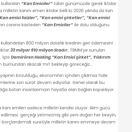
 kullanılan
“Kan Emiciler”
tabiri günümüzde gerek iktidar
milletin kanını emen iktidar belli ki, 2026 yılında da kan
Kan emici faizler”, “Kan emici şirketler”, “Kan emici
anın canına kasteden
“Kan Emiciler”
ile dolu olduğunu
llandırılan 800 milyon dolarlık kredinin geri ödemesini
miktar
33 milyar 910 milyon liradır.
TBMM’ye sunulan
. İşte
Demirören Holding “Kan Emici şirket”,
Yıldırım
i kan burnundan akacak mı? bekleyip göreceğiz…
al yapının bozulduğu, ekonominin içinden çıkılmaz hale
mlerine son sürat devam ediyorlar. Genel olarak bu
ğa batan insanlarımızın hayatla olan bağları koparılıyor.
a kanı emilen sadece milletin kendisi oluyor. Alım gücü
m edilmesi gerçeği yetmezmiş gibi yeni doğan her bireyin,
le borçlandırmak suretiyle milletin kanını emmeye devam