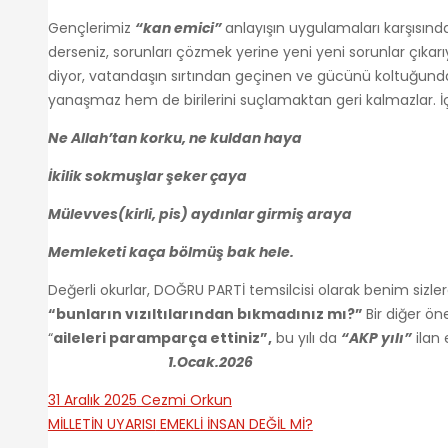
Gençlerimiz
“kan emici”
anlayışın uygulamaları karşısınd
derseniz, sorunları çözmek yerine yeni yeni sorunlar çıkarı
diyor, vatandaşın sırtından geçinen ve gücünü koltuğun
yanaşmaz hem de birilerini suçlamaktan geri kalmazlar. İçin
Ne Allah’tan korku, ne kuldan haya
İkilik sokmuşlar şeker çaya
Mülevves
(kirli, pis)
aydınlar girmiş araya
Memleketi kaça bölmüş bak hele.
Değerli okurlar, DOĞRU PARTİ temsilcisi olarak benim sizle
“bunların vızıltılarından bıkmadınız mı?”
Bir diğer ön
“
aileleri paramparça ettiniz”,
bu yılı da
“AKP yılı”
i
1.Ocak.2026
31 Aralık 2025
Cezmi Orkun
MİLLETİN UYARISI
EMEKLİ İNSAN DEĞİL Mİ?