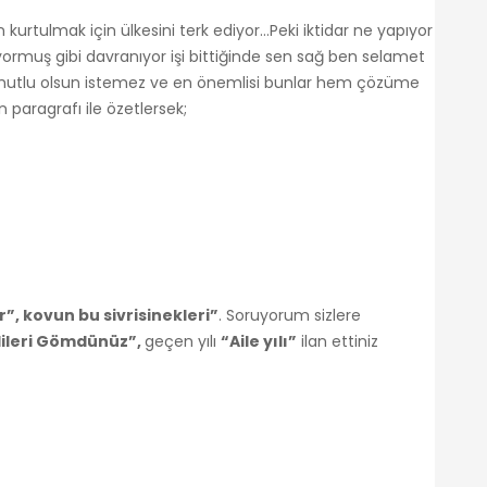
kurtulmak için ülkesini terk ediyor…Peki iktidar ne yapıyor
siyormuş gibi davranıyor işi bittiğinde sen sağ ben selamet
 mutlu olsun istemez ve en önemlisi bunlar hem çözüme
 paragrafı ile özetlersek;
”, kovun bu sivrisinekleri”
. Soruyorum sizlere
ileri Gömdünüz”,
geçen yılı
“Aile yılı”
ilan ettiniz
 mu? değerli okurlar.