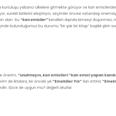
a kurtuluşu yabancı ülkelere gitmekte görüyor ve kan emicilerden 
yor, sürekli birilerini eleştiriyor, seçimler öncesi vatandaşı önem
dan alan bu
“kan emiciler”
kendileri dışında kimseyi düşünmez,
de bulunduğumuz bu durumu “bir şair bir kitap” başlıklı şiirin son
re önerim,
“unutmayın, kan
emicileri “kan emici yapan kandır
erim de iktidara, bir önceki yılı
“Emekliler Yılı”
ilan ettiniz
“Emekl
lan edin. Sizce de uygun