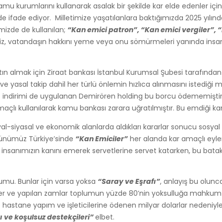
mu kurumlarını kullanarak asalak bir şekilde kar elde edenler için
e ifade ediyor. Milletimize yaşatılanlara baktığımızda 2025 yılında 
izde de kullanılan;
“Kan emici patron”, “Kan emici vergiler”, “
miz, vatandaşın hakkını yeme veya onu sömürmeleri yanında ins
almak için Ziraat bankası İstanbul Kurumsal Şubesi tarafından ku
 yasal takip dahil her türlü önlemin hızlıca alınmasını istediği 
aiz indirimi de uygulanan Demirören holding bu borcu ödememiştir
r amaçlı kullanılarak kamu bankası zarara uğratılmıştır. Bu emdiğ
osyal-siyasal ve ekonomik alanlarda aldıkları kararlar sonucu sosy
ği günümüz Türkiye’sinde
“Kan Emiciler”
her alanda kar amaçlı eyle
nsanımızın kanını emerek servetlerine servet katarken, bu bataklı
lumu. Bunlar için varsa yoksa
“Saray ve Eşrafı”
, anlayış bu olunc
ergiler ve yapılan zamlar toplumun yüzde 80’nin yoksulluğa mahku
 hastane yapım ve işleticilerine ödenen milyar dolarlar nedeniy
ı ve koşulsuz destekçileri”
elbet.