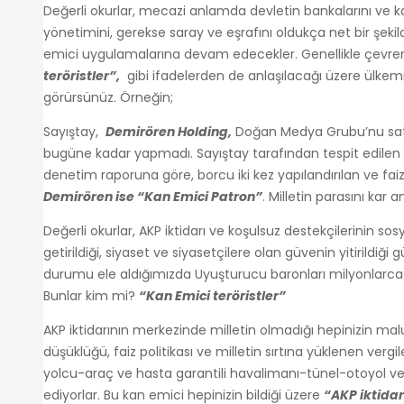
Değerli okurlar, mecazi anlamda devletin bankalarını ve ka
yönetimini, gerekse saray ve eşrafını oldukça net bir şekild
emici uygulamalarına devam edecekler. Genellikle çevrem
teröristler”,
gibi ifadelerden de anlaşılacağı üzere ülke
görürsünüz. Örneğin;
Sayıştay,
Demirören Holding,
Doğan Medya Grubu’nu satın 
bugüne kadar yapmadı. Sayıştay tarafından tespit edilen ve
denetim raporuna göre, borcu iki kez yapılandırılan ve f
Demirören ise “Kan Emici Patron”
. Milletin parasını ka
Değerli okurlar, AKP iktidarı ve koşulsuz destekçilerinin s
getirildiği, siyaset ve siyasetçilere olan güvenin yitirildi
durumu ele aldığımızda Uyuşturucu baronları milyonlarca i
Bunlar kim mi?
“Kan Emici teröristler”
AKP iktidarının merkezinde milletin olmadığı hepinizin ma
düşüklüğü, faiz politikası ve milletin sırtına yüklenen v
yolcu-araç ve hasta garantili havalimanı-tünel-otoyol ve
ediyorlar. Bu kan emici hepinizin bildiği üzere
“AKP iktidar