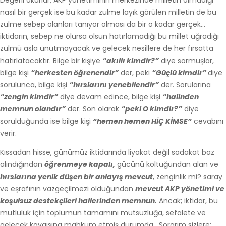
nasıl bir gerçek ise bu kadar zulme layık görülen milletin de bu
zulme sebep olanları tanıyor olması da bir o kadar gerçek…
iktidarın, sebep ne olursa olsun hatırlamadığı bu millet uğradığı
zulmü asla unutmayacak ve gelecek nesillere de her fırsatta
hatırlatacaktır. Bilge bir kişiye
“akıllı kimdir?”
diye sormuşlar,
bilge kişi
“herkesten öğrenendir”
der, peki
“Güçlü kimdir”
diye
sorulunca, bilge kişi
“hırslarını yenebilendir”
der. Sorularına
“zengin kimdir”
diye devam edince, bilge kişi
“halinden
memnun olandır”
der. Son olarak
“peki O kimdir?”
diye
sorulduğunda ise bilge kişi
“hemen hemen HİÇ KİMSE”
cevabını
verir.
Kıssadan hisse, günümüz iktidarında liyakat değil sadakat baz
alındığından
öğrenmeye kapalı,
gücünü koltuğundan alan ve
hırslarına yenik düşen bir anlayış mevcut
, zenginlik mi? saray
ve eşrafının vazgeçilmezi olduğundan
mevcut AKP yönetimi ve
koşulsuz destekçileri hallerinden memnun.
Ancak; iktidar, bu
mutluluk için toplumun tamamını mutsuzluğa, sefalete ve
gelecek kaygısına mahkum etmiş durumda. Sorarım sizlere;