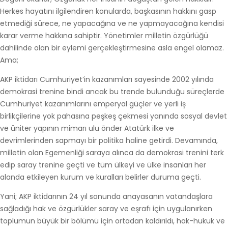
Herkes hayatını ilgilendiren konularda, başkasının hakkını gasp
etmediği sürece, ne yapacağına ve ne yapmayacağına kendisi
karar verme hakkına sahiptir. Yönetimler milletin özgürlüğü
dahilinde olan bir eylemi gerçekleştirmesine asla engel olamaz.
Ama;
AKP iktidarı Cumhuriyet’in kazanımları sayesinde 2002 yılında
demokrasi trenine bindi ancak bu trende bulunduğu süreçlerde
Cumhuriyet kazanımlarını emperyal güçler ve yerli iş
birlikçilerine yok pahasına peşkeş çekmesi yanında sosyal devlet
ve üniter yapının mimarı ulu önder Atatürk ilke ve
devrimlerinden sapmayı bir politika haline getirdi. Devamında,
milletin olan Egemenliği saraya alınca da demokrasi trenini terk
edip saray trenine geçti ve tüm ülkeyi ve ülke insanları her
alanda etkileyen kurum ve kuralları belirler duruma geçti.
Yani; AKP iktidarının 24 yıl sonunda anayasanın vatandaşlara
sağladığı hak ve özgürlükler saray ve eşrafı için uygulanırken
toplumun büyük bir bölümü için ortadan kaldırıldı, hak-hukuk ve