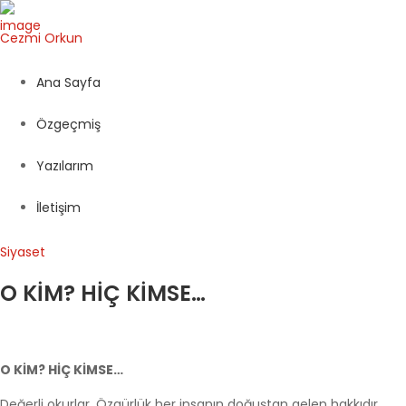
Cezmi
Orkun
Ana Sayfa
Özgeçmiş
Yazılarım
İletişim
Siyaset
O KİM? HİÇ KİMSE…
O KİM? HİÇ KİMSE…
Değerli okurlar, Özgürlük her insanın doğuştan gelen hakkıdır.