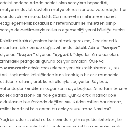
adalet sadece adında adalet olan saraylara hapsedildi,
mafyanın devlet devletin mafya olması sonucu vatandaşlar her
alanda zulme maruz kaldı, Cumhuriyet’in milletine emanet
ettiği egemenlik katakulli bir referandum ile milletten alınıp
saraya devredilmesiyle milletin egemenliği yerini köleliğe bıraktı.
Kölelik mi kaldı diyenlere hatırlatmak gerekirse, Zincirler artık
insanların bileklerinde değil… zihninde. Üstelik Adına
“kariyer”
diyorlar,
“başarı”
diyorlar,
“uygarlık”
diyorlar. Ama acı olan,
zihnindeki prangaları gururla taşıyor olmaları. Öyle ya;
“Demokrasi”
adıyla maskelenen yeni bir krallık sistemi ki, tek
fark; toplumlar, köleliğinden kurtulmak için bir asır mücadele
ettikleri krallarını, artık kendi elleriyle seçiyorlar. Böylece,
vatandaşlar kendilerini özgür sanmaya başladı. Ama tam tersine
kölelik daha kronik bir hale getirildi. Çünkü artık insanlar köle
olduklarının bile farkında değiller. AKP iktidarı milleti hatırlamaz,
millet kendisini köle gören bu anlayışı unutmaz, Nasıl mı?
Yaşlı bir adam, sabah erken evinden çıkmış yolda ilerlerken, bir
aracın çarpması ile hafif yaralanmış, sokaktan geçenler, yaşlı