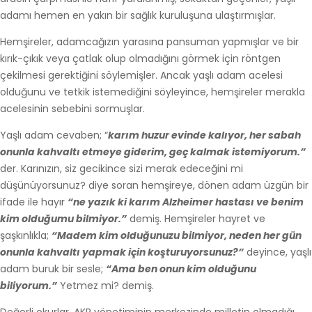
adamı hemen en yakın bir sağlık kuruluşuna ulaştırmışlar.
Hemşireler, adamcağızın yarasına pansuman yapmışlar ve bir
kırık-çıkık veya çatlak olup olmadığını görmek için röntgen
çekilmesi gerektiğini söylemişler. Ancak yaşlı adam acelesi
olduğunu ve tetkik istemediğini söyleyince, hemşireler merakla
acelesinin sebebini sormuşlar.
Yaşlı adam cevaben; “
karım huzur evinde kalıyor, her sabah
onunla kahvaltı etmeye giderim, geç kalmak istemiyorum.”
der. Karınızın, siz gecikince sizi merak edeceğini mi
düşünüyorsunuz? diye soran hemşireye, dönen adam üzgün bir
ifade ile hayır
“ne yazık ki karım Alzheimer hastası ve benim
kim olduğumu bilmiyor.”
demiş. Hemşireler hayret ve
şaşkınlıkla;
“Madem kim olduğunuzu bilmiyor, neden her gün
onunla kahvaltı yapmak için koşturuyorsunuz?”
deyince, yaşlı
adam buruk bir sesle;
“Ama ben onun kim olduğunu
biliyorum.”
Yetmez mi? demiş.
Değerli okurlar, AKP yönetiminin merkezinde milletin olmadığı