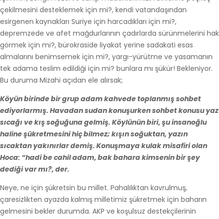
çekilmesini desteklemek için mi?, kendi vatandaşından
esirgenen kaynakları Suriye için harcadıkları için mi?,
depremzede ve afet mağdurlarının çadırlarda sürünmelerini hak
görmek için mi?, bürokraside liyakat yerine sadakati esas
almalarını benimsemek için mi?, yargı-yürütme ve yasamanın
tek adama teslim edildiği için mi? bunlara mı şükür! Bekleniyor.
Bu duruma Mizahi açıdan ele alırsak;
Köyün birinde bir grup adam kahvede toplanmış sohbet
ediyorlarmış. Havadan sudan konuşurken sohbet konusu yaz
sıcağı ve kış soğuğuna gelmiş. Köylünün biri, şu insanoğlu
haline şükretmesini hiç bilmez; kışın soğuktan, yazın
sıcaktan yakınırlar demiş. Konuşmaya kulak misafiri olan
Hoca: “hadi be cahil adam, bak bahara kimsenin bir şey
dediği var mı?, der.
Neye, ne için şükretsin bu millet. Pahalılıktan kavrulmuş,
çaresizlikten ayazda kalmış milletimiz şükretmek için baharın
gelmesini bekler durumda. AKP ve koşulsuz destekçilerinin