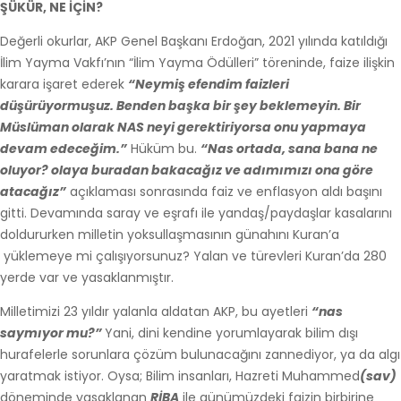
ŞÜKÜR, NE İÇİN?
Değerli okurlar, AKP Genel Başkanı Erdoğan, 2021 yılında katıldığı
İlim Yayma Vakfı’nın “İlim Yayma Ödülleri” töreninde, faize ilişkin
karara işaret ederek
“Neymiş efendim faizleri
düşürüyormuşuz. Benden başka bir şey beklemeyin. Bir
Müslüman olarak NAS neyi gerektiriyorsa onu yapmaya
devam edeceğim.”
Hüküm bu.
“Nas ortada, sana bana ne
oluyor? olaya buradan bakacağız ve adımımızı ona göre
atacağız”
açıklaması sonrasında faiz ve enflasyon aldı başını
gitti. Devamında saray ve eşrafı ile yandaş/paydaşlar kasalarını
doldururken milletin yoksullaşmasının günahını Kuran’a
yüklemeye mi çalışıyorsunuz? Yalan ve türevleri Kuran’da 280
yerde var ve yasaklanmıştır.
Milletimizi 23 yıldır yalanla aldatan AKP, bu ayetleri
“nas
saymıyor mu?”
Yani, dini kendine yorumlayarak bilim dışı
hurafelerle sorunlara çözüm bulunacağını zannediyor, ya da algı
yaratmak istiyor. Oysa; Bilim insanları, Hazreti Muhammed
(sav)
döneminde yasaklanan
RİBA
ile günümüzdeki faizin birbirine