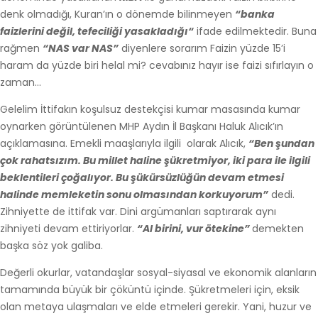
denk olmadığı, Kuran’ın o dönemde bilinmeyen
“banka
faizlerini değil, tefeciliği yasakladığı“
ifade edilmektedir. Buna
rağmen
“NAS var NAS”
diyenlere sorarım Faizin yüzde 15’i
haram da yüzde biri helal mi? cevabınız hayır ise faizi sıfırlayın o
zaman…
Gelelim İttifakın koşulsuz destekçisi kumar masasında kumar
oynarken görüntülenen MHP Aydın İl Başkanı Haluk Alıcık’ın
açıklamasına. Emekli maaşlarıyla ilgili olarak Alıcık,
“Ben şundan
çok rahatsızım. Bu millet haline şükretmiyor, iki para ile ilgili
beklentileri çoğalıyor. Bu şükürsüzlüğün devam etmesi
halinde memleketin sonu olmasından korkuyorum”
dedi.
Zihniyette de ittifak var. Dini argümanları saptırarak aynı
zihniyeti devam ettiriyorlar.
“Al birini, vur ötekine”
demekten
başka söz yok galiba.
Değerli okurlar, vatandaşlar sosyal-siyasal ve ekonomik alanların
tamamında büyük bir çöküntü içinde. Şükretmeleri için, eksik
olan metaya ulaşmaları ve elde etmeleri gerekir. Yani, huzur ve