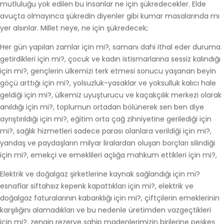
mutluluğu yok edilen bu insanlar ne için şükredecekler. Elde
avuçta olmayınca şükredin diyenler gibi kumar masalarında mı
yer alsınlar. Millet neye, ne için şükredecek;
Her gün yapılan zamlar için mi?, samanı dahi ithal eder duruma
getirdikleri için mi?, çocuk ve kadın istismarlarına sessiz kalındığı
için mi?, gençlerin ülkemizi terk etmesi sonucu yaşanan beyin
göçü arttığı için mi?, yolsuzluk-yasaklar ve yoksulluk kalıcı hale
geldiği için mi?, ülkemiz uyuşturucu ve kaçakçılık merkezi olarak
anıldığı için mi?, toplumun ortadan bölünerek sen ben diye
ayrıştırıldığı için mi?, eğitim orta çağ zihniyetine gerilediği için
mi?, sağlık hizmetleri sadece parası olanlara verildiği için mi?,
yandaş ve paydaşların milyar liralardan oluşan borçları silindiği
için mi?, emekçi ve emeklileri açlığa mahkum ettikleri için mi?,
Elektrik ve doğalgaz şirketlerine kaynak sağlandığı için mi?
esnaflar siftahsız kepenk kapattıkları için mi?, elektrik ve
doğalgaz faturalarının kabarıklığı için mi?, çiftçilerin emeklerinin
karşılığını alamadıkları ve bu nedenle üretimden vazgeçtikleri
için mi?, zengin rezerve sahip madenlerimizin birilerine peşkeş