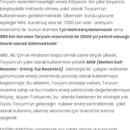
Toryum rezervleri insanlığın enerji ihtiyacını bin yıllar boyunca
karşılayabilir miktarda olması, yakıt olarak Toryum’un
kullanılmasını gerektirmektedir. Ülkemizin kurulu gücüne
eşdeğer NGS kurulmuş olsa idi: 7300 ton olan uranyum
rezervimiz ile bunun ikamesi
1 yıl dahi karşılanamazdı
ama
880 bin ton olan Toryum rezervimiz ile 13000 yıl yeterli olacağı
teorik olarak bilinmektedir
.
ABD, AB, Çin ve Hindistan başta olmak üzere birçok ülkede;
Toryum’un yakıt olarak kullanımına yönelik
MSR
(M
olten Salt
Reactor-
Erimiş Tuz Reaktörü
)
teknolojisi ile çalışan reaktörler
günümüzde enerji üretiminde prototip olarak kullanılmaya
başlanmıştır. Bu ülkelerin, Toryum stratejisi varken, Toryum
rezerine sahip ve bu madeni enerji sektöründe değerlendirmeye
ihtiyaç duyan Türkiye’nin, bu alanda belirlenen bir stratejisi yok.
Oysa, Toryum’un geleceğin nükleer enerji santrallerinde yakıt
olarak kullanımı, ülkemiz ekonomisi için önemli bir katma
değerdir.
DOĞRU PARTİ’nin yönetimde söz sahibi olması durumunda,