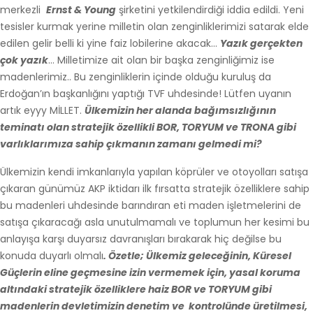
merkezli
Ernst & Young
şirketini yetkilendirdiği iddia edildi. Yeni
tesisler kurmak yerine milletin olan zenginliklerimizi satarak elde
edilen gelir belli ki yine faiz lobilerine akacak…
Yazık gerçekten
çok yazık
… Milletimize ait olan bir başka zenginliğimiz ise
madenlerimiz.. Bu zenginliklerin içinde olduğu kuruluş da
Erdoğan’ın başkanlığını yaptığı TVF uhdesinde! Lütfen uyanın
artık eyyy MİLLET.
Ülkemizin her alanda bağımsızlığının
teminatı olan stratejik özellikli BOR, TORYUM ve TRONA gibi
varlıklarımıza sahip çıkmanın zamanı gelmedi mi?
Ülkemizin kendi imkanlarıyla yapılan köprüler ve otoyolları satışa
çıkaran günümüz AKP iktidarı ilk fırsatta stratejik özelliklere sahip
bu madenleri uhdesinde barındıran eti maden işletmelerini de
satışa çıkaracağı asla unutulmamalı ve toplumun her kesimi bu
anlayışa karşı duyarsız davranışları bırakarak hiç değilse bu
konuda duyarlı olmalı
. Özetle; Ülkemiz geleceğinin, Küresel
Güçlerin eline geçmesine izin vermemek için, yasal koruma
altındaki stratejik özelliklere haiz BOR ve TORYUM gibi
madenlerin devletimizin denetim ve kontrolünde üretilmesi,