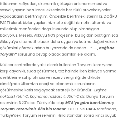
iktidarının zafiyetleri, ekonomik çöküşün önlenememesi ve
sosyal yapının bozulması ekseninde her türlü provokasyonları
yapacaklarını belirtmiştim. Öncelikle belirtmek isterim ki, DOĞRU
PARTİ olarak bizler yapılan hizmete değil, hizmetin ülkemiz ve
milletimiz menfaatleri doğrultusunda olup olmadığına
bakıyoruz. Mesela, Akkuyu NGS projesine bu açıdan baktığımızda
Akkuyu’ya alternatif olacak daha uygun ve katma değeri yüksek
çözümleri görmek adına bu yazımda da neden
“ …., değil de
Toryum”
sorusuna cevap olacak adımları ele alalım.
Nükleer santrallerde yakıt olarak kullanılan Toryum, korozyona
karşı dayanıklı, suda çözünmez, toz halinde iken kolayca yanma
özelliklerine sahip olması ve rezerv zenginliği de dikkate
alındığında ülkemizin enerji ve ekonomik sorunlarının
çözülmesine katkı sağlayacak stratejik bir üründür.
Ergime
o
o
noktası:1.750
C, Kaynama noktası: 4.000
C’dir.
Dünya Toryum
rezervinin %20’si ise Türkiye’de olup
MTA’ya göre kanıtlanmış
Toryum rezervimiz 880 bin tondur.
OECD ve
UAEA
tarafından,
Türkiye’deki Toryum rezervinin Hindistan’dan sonra ikinci büyük