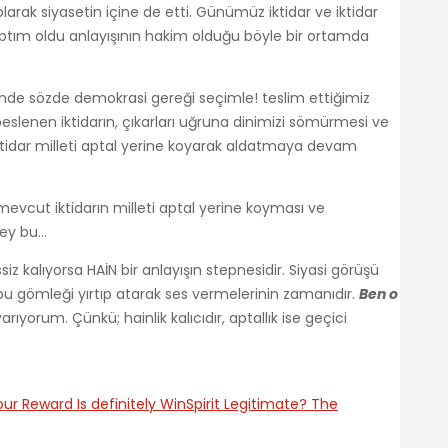
larak siyasetin içine de etti. Günümüz iktidar ve iktidar
aptım oldu anlayışının hakim olduğu böyle bir ortamda
nde sözde demokrasi gereği seçimle! teslim ettiğimiz
beslenen iktidarın, çıkarları uğruna dinimizi sömürmesi ve
iktidar milleti aptal yerine koyarak aldatmaya devam
evcut iktidarın milleti aptal yerine koyması ve
şey bu…
z kalıyorsa HAİN bir anlayışın stepnesidir. Siyasi görüşü
bu gömleği yırtıp atarak ses vermelerinin zamanıdır.
Ben o
rıyorum. Çünkü; hainlik kalıcıdır, aptallık ise geçici
our Reward
Is definitely WinSpirit Legitimate? The