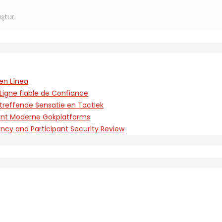
ştur.
en Línea
Ligne fiable de Confiance
treffende Sensatie en Tactiek
rent Moderne Gokplatforms
ency and Participant Security Review