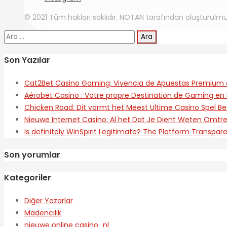
© 2021 Tüm hakları saklıdır. NOTAN tarafından oluşturulmu
Arama:
Son Yazılar
Cat2Bet Casino Gaming: Vivencia de Apuestas Premium 
Aérobet Casino : Votre propre Destination de Gaming en 
Chicken Road: Dit vormt het Meest Ultime Casino Spel Be
Nieuwe Internet Casino: Al het Dat Je Dient Weten Omt
Is definitely WinSpirit Legitimate? The Platform Transpar
Son yorumlar
Kategoriler
Diğer Yazarlar
Madencilik
nieuwe online casino_nl