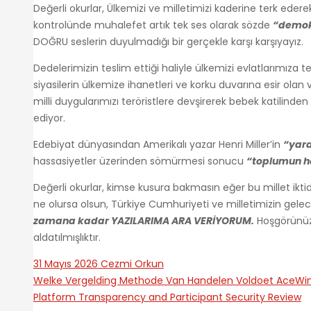
Değerli okurlar, Ülkemizi ve milletimizi kaderine terk eder
kontrolünde muhalefet artık tek ses olarak sözde
“demok
DOĞRU seslerin duyulmadığı bir gerçekle karşı karşıyayız.
Dedelerimizin teslim ettiği haliyle ülkemizi evlatlarım
siyasilerin ülkemize ihanetleri ve korku duvarına esir ola
milli duygularımızı teröristlere devşirerek bebek katilin
ediyor.
Edebiyat dünyasından Amerikalı yazar Henri Miller’in
“yara
hassasiyetler üzerinden sömürmesi sonucu
“toplumun he
Değerli okurlar, kimse kusura bakmasın eğer bu millet iktida
ne olursa olsun, Türkiye Cumhuriyeti ve milletimizin gele
zamana kadar
YAZILARIMA ARA VERİYORUM.
Hoşgörünüze
aldatılmış
31 Mayıs 2026
Cezmi Orkun
Welke Vergelding Methode Van Handelen Voldoet AceWin
Platform Transparency and Participant Security Review