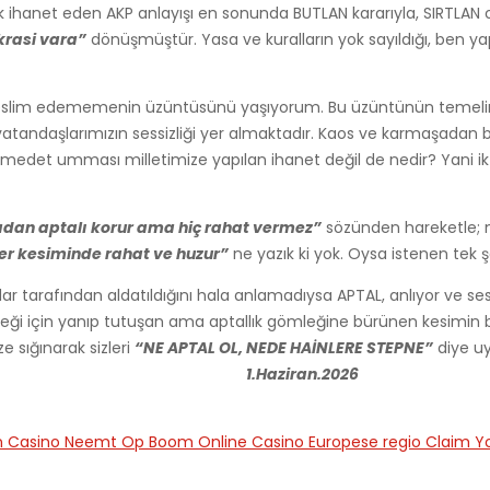
ek ihanet eden AKP anlayışı en sonunda BUTLAN kararıyla, SIRTLAN o
rasi vara”
dönüşmüştür. Yasa ve kuralların yok sayıldığı, ben y
ıza teslim edememenin üzüntüsünü yaşıyorum. Bu üzüntünün temeli
n vatandaşlarımızın sessizliği yer almaktadır. Kaos ve karmaşadan 
den medet umması milletimize yapılan ihanet değil de nedir? Yani 
dan aptalı korur ama hiç rahat vermez”
sözünden hareketle; m
r kesiminde rahat ve huzur”
ne yazık ki yok. Oysa istenen tek 
r tarafından aldatıldığını hala anlamadıysa APTAL, anlıyor ve sessi
ceği için yanıp tutuşan ama aptallık gömleğine bürünen kesimin 
 sığınarak sizleri
“NE APTAL OL, NEDE HAİNLERE STEPNE”
diye uya
lıktır.
1.Haziran.2026
 Casino Neemt Op Boom Online Casino Europese regio Claim Y