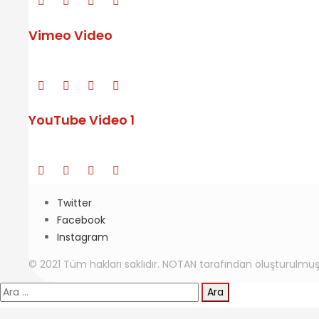
Vimeo Video
YouTube Video 1
Twitter
Facebook
Instagram
© 2021 Tüm hakları saklıdır. NOTAN tarafından oluşturulmuş
Arama: