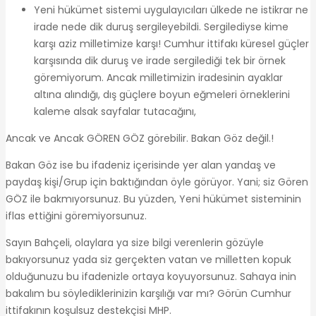
Yeni hükümet sistemi uygulayıcıları ülkede ne istikrar ne
irade nede dik duruş sergileyebildi. Sergilediyse kime
karşı aziz milletimize karşı! Cumhur ittifakı küresel güçler
karşısında dik duruş ve irade sergilediği tek bir örnek
göremiyorum. Ancak milletimizin iradesinin ayaklar
altına alındığı, dış güçlere boyun eğmeleri örneklerini
kaleme alsak sayfalar tutacağını,
Ancak ve Ancak GÖREN GÖZ görebilir. Bakan Göz değil.!
Bakan Göz ise bu ifadeniz içerisinde yer alan yandaş ve
paydaş kişi/Grup için baktığından öyle görüyor. Yani; siz Gören
GÖZ ile bakmıyorsunuz. Bu yüzden, Yeni hükümet sisteminin
iflas ettiğini göremiyorsunuz.
Sayın Bahçeli, olaylara ya size bilgi verenlerin gözüyle
bakıyorsunuz yada siz gerçekten vatan ve milletten kopuk
olduğunuzu bu ifadenizle ortaya koyuyorsunuz. Sahaya inin
bakalım bu söylediklerinizin karşılığı var mı? Görün Cumhur
ittifakının koşulsuz destekçisi MHP.