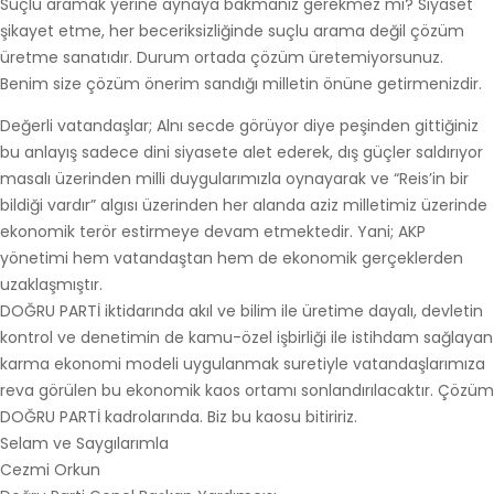
Suçlu aramak yerine aynaya bakmanız gerekmez mi? Siyaset
şikayet etme, her beceriksizliğinde suçlu arama değil çözüm
üretme sanatıdır. Durum ortada çözüm üretemiyorsunuz.
Benim size çözüm önerim sandığı milletin önüne getirmenizdir.
Değerli vatandaşlar; Alnı secde görüyor diye peşinden gittiğiniz
bu anlayış sadece dini siyasete alet ederek, dış güçler saldırıyor
masalı üzerinden milli duygularımızla oynayarak ve “Reis’in bir
bildiği vardır” algısı üzerinden her alanda aziz milletimiz üzerinde
ekonomik terör estirmeye devam etmektedir. Yani; AKP
yönetimi hem vatandaştan hem de ekonomik gerçeklerden
uzaklaşmıştır.
DOĞRU PARTİ iktidarında akıl ve bilim ile üretime dayalı, devletin
kontrol ve denetimin de kamu-özel işbirliği ile istihdam sağlayan
karma ekonomi modeli uygulanmak suretiyle vatandaşlarımıza
reva görülen bu ekonomik kaos ortamı sonlandırılacaktır. Çözüm
DOĞRU PARTİ kadrolarında. Biz bu kaosu bitiririz.
Selam ve Saygılarımla
Cezmi Orkun