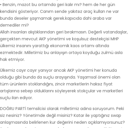
• Benzin, mazot bu ortamda geri kalır mı? hem de her gün
kendisini gösteriyor. Canım sende yakıtsız araç kullan ne var
bunda deseler şaşmamak gerek.kapıcıda dahi araba var
demediler mi?
Allah insanları alıştıklarından geri bırakmasın. Değerli vatandaşlar,
gerçekten mevcut AKP yönetimi ve koşulsuz destekçisi MHP
ülkemiz insanını yarattığı ekonomik kaos ortamı altında
ezmektedir. Milletimiz bu anlayışın ortaya koyduğu zulmü asla
hak etmiyor.
Ülkemiz cayır cayır yanıyor ancak AKP yönetimi her konuda
olduğu gibi bunda da suçlu arayışında. Yaşamsal önemi olan
tüm ürünlerin stoklandığını, zincir marketlerin haksız fiyat
artışlarına sebep olduklarını söyleyerek stokçular ve marketleri
suçlu ilan ediyor.
DOĞRU PARTİ temsilcisi olarak milletimiz adına soruyorum. Peki
siz nesiniz? Yönetimde değil misiniz? Katar ile yaptığınız swap
anlaşmasında belirlenen kur değerini neden açıklamıyorsunuz?