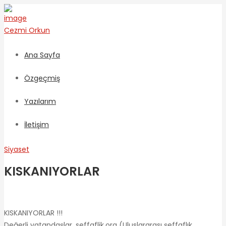
Cezmi
Orkun
Ana Sayfa
Özgeçmiş
Yazılarım
İletişim
Siyaset
KISKANIYORLAR
KISKANIYORLAR !!!
Değerli vatandaşlar, seffaflik.org (Uluslararası şeffaflık