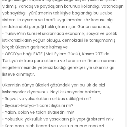
yitirmiş, Yandaş ve paydaşların korunup kollandığı, vatandaşın
yok sayıldığı , yürütmenin tek kişiye bağlandığı bu ucube
sistem ile ayrımcı ve taraflı uygulamalar, söz konusu algı
endeksindeki gerçeği haklı çıkarmıştır. Günün sonunda;
• Türkiye’nin küresel sıralamada ekonomik, sosyal ve politik
istikrarsızlıkların yoğun olduğu, demokrasi ile tanışamamış
birçok ülkenin gerisinde kalmış ve
• OECD’ye bağlı FATF (Mali Eylem Gücü), Kasım 2021’de
Türkiye’nin kara para aklama ve terörizmin finansmanının
engellenmesinde yetersiz kaldığı gerekçesiyle ülkemiz gri
listeye alınmıştır.
Ülkemizin dünya ülkeleri gözündeki yeri bu. Bir de bizi
kıskanıyorlar diyorsunuz. Neyi kıskanıyorlar bakalım;
• Rüşvet ve yolsuzlukların örtbas edildiğini mi?
• Siyaset-Mafya-Ticaret ilişkisini mi?
• Yalan, dolan ve talan siyasetini mi?
• Yolsuzluk, yoksulluk ve yasakların pik yaptığı sistemi mi?
• Kara para, silah ticareti ve uyuşturucunun merkezi