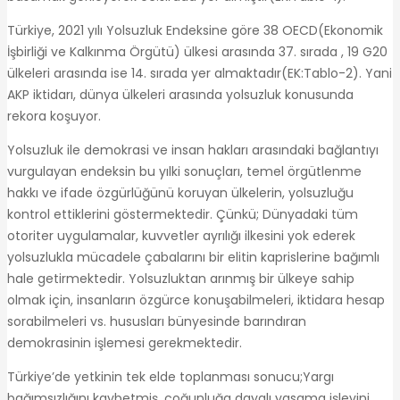
Türkiye, 2021 yılı Yolsuzluk Endeksine göre 38 OECD(Ekonomik
İşbirliği ve Kalkınma Örgütü) ülkesi arasında 37. sırada , 19 G20
ülkeleri arasında ise 14. sırada yer almaktadır(EK:Tablo-2). Yani
AKP iktidarı, dünya ülkeleri arasında yolsuzluk konusunda
rekora koşuyor.
Yolsuzluk ile demokrasi ve insan hakları arasındaki bağlantıyı
vurgulayan endeksin bu yılki sonuçları, temel örgütlenme
hakkı ve ifade özgürlüğünü koruyan ülkelerin, yolsuzluğu
kontrol ettiklerini göstermektedir. Çünkü; Dünyadaki tüm
otoriter uygulamalar, kuvvetler ayrılığı ilkesini yok ederek
yolsuzlukla mücadele çabalarını bir elitin kaprislerine bağımlı
hale getirmektedir. Yolsuzluktan arınmış bir ülkeye sahip
olmak için, insanların özgürce konuşabilmeleri, iktidara hesap
sorabilmeleri vs. hususları bünyesinde barındıran
demokrasinin işlemesi gerekmektedir.
Türkiye’de yetkinin tek elde toplanması sonucu;Yargı
bağımsızlığını kaybetmiş, çoğunluğa dayalı yasama işlevini