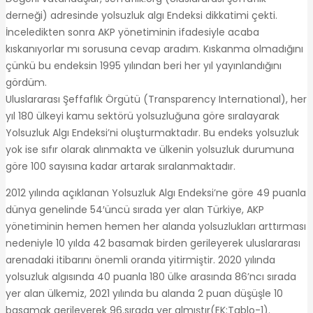
derneği) adresinde yolsuzluk algı Endeksi dikkatimi çekti.
İnceledikten sonra AKP yönetiminin ifadesiyle acaba
kıskanıyorlar mı sorusuna cevap aradım. Kıskanma olmadığını
çünkü bu endeksin 1995 yılından beri her yıl yayınlandığını
gördüm.
Uluslararası Şeffaflık Örgütü (Transparency International), her
yıl 180 ülkeyi kamu sektörü yolsuzluğuna göre sıralayarak
Yolsuzluk Algı Endeksi’ni oluşturmaktadır. Bu endeks yolsuzluk
yok ise sıfır olarak alınmakta ve ülkenin yolsuzluk durumuna
göre 100 sayısına kadar artarak sıralanmaktadır.
2012 yılında açıklanan Yolsuzluk Algı Endeksi’ne göre 49 puanla
dünya genelinde 54′üncü sırada yer alan Türkiye, AKP
yönetiminin hemen hemen her alanda yolsuzlukları arttırması
nedeniyle 10 yılda 42 basamak birden gerileyerek uluslararası
arenadaki itibarını önemli oranda yitirmiştir. 2020 yılında
yolsuzluk algısında 40 puanla 180 ülke arasında 86’ncı sırada
yer alan ülkemiz, 2021 yılında bu alanda 2 puan düşüşle 10
basamak gerileyerek 96.sırada yer almıştır(EK:Tablo-1).