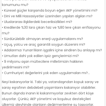
konumunu mu?
• Küresel güçler karşısında boyun eğen AKP yönetimini mi?
• Dini ve Milli Hassasiyetler üzerinden yapılan algıları mı?
• Uluslararası ilişkilerdeki beceriksizlikleri mi?
• Kredilerde %30 lara çıkan faiz ve %80 lere çıkan enflasyonu
mu?
• Sürdürülebilir olmayan enerji uygulamalarını mı?
• Uçuş, yolcu ve araç garantili soygun düzenini mi?
• Adalarımızı Yunan’lıların işgalini içine sindiren bu anlayışı mı?
• Umutları dahi yok edilen işsiz gençlerimizi mi?
• 9 milyonu aşan mültecilere milletimizin hakkının
yedirilmesini mi?
• Cumhuriyet değerlerini yok eden uygulamaları mı?…
Neyi kıskanıyorlar ki. Tabi ya, vatandaşından kopuk saray ve
saray eşrafının debdebeli yaşamlarını kıskanıyor olabilirler.
Bunun dışında inanın ki kıskanmıyorlar zevkten dört köşe
oluyorlar. Çünkü; AKP yönetimi ve koşulsuz destekçileri
ülkemiz aleyhinde olanların değirmenlerine su taşıyorlar.