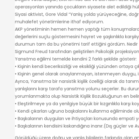
operasyonları yanında çocukların siyasete alet edildiği hüla
Siyasi aktivist, Gore Vidal “Yanlış yolda yürüyeceğine, doğ
muhalefet yönetimlerine ithaf ediyorum.
AKP yönetiminin hemen hemen yaptığı tüm konuşmalarda, 
değerlerini suçlu göstermesini hayret ve şaşkınlıkla karş
durumun tam da bu yönetimi tarif ettiğini gördüm. Nedir 
Sigmund Freud tarafından geliştirilen Psikolojik projeksiy
Yansıtma eğilimi temelde kendini 2 farklı şekilde gösterir:
• Kişinin kendi beceriksizliği ve eksikliği yüzünden ortaya ç
• Kişinin genel olarak onaylanmayan, istenmeyen duygu, ist
Ayrıca, Yansıtma bir narsistik kişilik özelliği olarak da t
yanlışlarını karşı tarafa yansıtma yolunu seçerler. Bu duru
yorumlanmakta olup Narsistik Kişilik Bozukluğunun en belirgi
• Eleştirilmeye ya da yenilgiye büyük bir kızgınlıkla karşı k
• Kendi çıkarları uğruna başkalarını kullanma eğiliminde o
• Başkalarının duyguları ve ihtiyaçları konusunda empat
• Başkalarının kendisini kıskandığına inanır.(Dış güçler ve
Görüldüğü üzere doğru ve yanlış bilgilerin farkında olan a