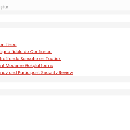
ştur.
en Línea
Ligne fiable de Confiance
treffende Sensatie en Tactiek
rent Moderne Gokplatforms
ency and Participant Security Review