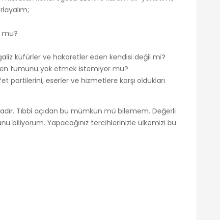
ırlayalım;
or mu?
aliz küfürler ve hakaretler eden kendisi değil mi?
emen tümünü yok etmek istemiyor mu?
partilerini, eserler ve hizmetlere karşı oldukları
mdadır. Tıbbi açıdan bu mümkün mü bilemem. Değerli
ğunu biliyorum. Yapacağınız tercihlerinizle ülkemizi bu