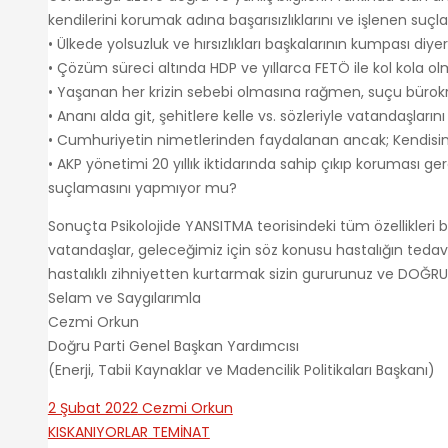
kendilerini korumak adına başarısızlıklarını ve işlenen suçla
• Ülkede yolsuzluk ve hırsızlıkları başkalarının kumpası di
• Çözüm süreci altında HDP ve yıllarca FETÖ ile kol kola
• Yaşanan her krizin sebebi olmasına rağmen, suçu bürok
• Ananı alda git, şehitlere kelle vs. sözleriyle vatandaşla
• Cumhuriyetin nimetlerinden faydalanan ancak; Kendis
• AKP yönetimi 20 yıllık iktidarında sahip çıkıp koruması 
suçlamasını yapmıyor mu?
Sonuçta Psikolojide YANSITMA teorisindeki tüm özellikle
vatandaşlar, geleceğimiz için söz konusu hastalığın tedavisi
hastalıklı zihniyetten kurtarmak sizin gururunuz ve DOĞRU k
Selam ve Saygılarımla
Cezmi Orkun
Doğru Parti Genel Başkan Yardımcısı
(Enerji, Tabii Kaynaklar ve Madencilik Politikaları Başkanı)
2 Şubat 2022
Cezmi Orkun
KISKANIYORLAR
TEMİNAT