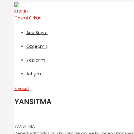
Cezmi
Orkun
Ana Sayfa
Özgeçmiş
Yazılarım
İletişim
Siyaset
YANSITMA
YANSITMA
Değerli vatandaşlar, Ekonomide akıl ve bilimden uzak uygula