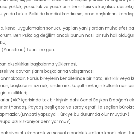
sa yokluk, yoksulluk ve yasakların temsilcisi ve koşulsuz destekçil
ru yolda bekle. Belki de kendini kandırırsın; ama başkalarını kandı
kendi uygulamaları sonucu yapılan yanlışlardan muhalefet part
ılıyorum. Ben Psikolog değilim ancak bunun nasıl bir ruh hali old
bu;
on (Yansıtma) teorisine göre
ıkan aksaklıkları başkalarına yüklemesi,
ek ve davranışlarını başkalarına yakıştırması.
anımlanmaktadır. Narsis bireylerin kendilerinde bir hata, eksiklik 
mun, başkalarını ezmek, sindirmek, küçültmek için kullanılması psi
n özellikleri;
oyarlar.(AKP içerisinde tek bir kişinin dahi Genel Başkan Erdoğan’ı 
lurlar.(Yandaş, Paydaş beşli çete ve saray eşrafı ile seçilen büro
i yapmazlar.(Empati yapsaydı Türkiye bu durumda olur muydu?)
 Avrupa bizi kıskanıyor demiyor mu?)
ncak siyasal, ekonomik ve sosyal alandaki kurallara kapalı olan, t