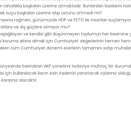
rı rahatlıkla başkaları üzerine atmaktadır. Bunlardan bazılarını hat
yerek suçu başkaları üzerine atıp üstünü örtmedi mi?
 olmasına rağmen, günümüzde HDP ve FETÖ ile insanları suçlamıy
ratlara ve dış güçlere atmıyor mu?
rını aşağılayan ve kendisi gibi düşünmeyen toplumun her kesimine g
ini koruma altına almak için Cumhuriyet değerlerinin hemen h
gereken tüm Cumhuriyet dönemi eserlerin tamamını satıp muhalefet 
ri bünyesinde barındıran AKP yönetimi tedaviye muhtaç bir duru
 için kullanılacak ilacın sizin iradenizi yansıtacak oylarınız oldu
ararınız olacaktır.