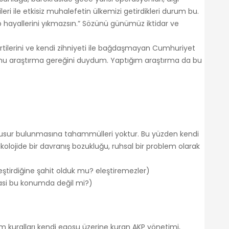
eri ile etkisiz muhalefetin ülkemizi getirdikleri durum bu.
rıp hayallerini yıkmazsın.” Sözünü günümüz iktidar ve
ilerini ve kendi zihniyeti ile bağdaşmayan Cumhuriyet
uğunu araştırma gereğini duydum. Yaptığım araştırma da bu
veya kusur bulunmasına tahammülleri yoktur. Bu yüzden kendi
kolojide bir davranış bozukluğu, ruhsal bir problem olarak
eleştirdiğine şahit olduk mu? eleştiremezler)
krasi bu konumda değil mi?)
üm kuralları kendi egosu üzerine kuran AKP yönetimi,