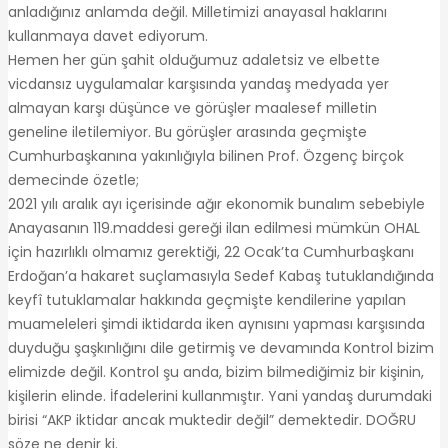
anladığınız anlamda değil. Milletimizi anayasal haklarını
kullanmaya davet ediyorum.
Hemen her gün şahit olduğumuz adaletsiz ve elbette
vicdansız uygulamalar karşısında yandaş medyada yer
almayan karşı düşünce ve görüşler maalesef milletin
geneline iletilemiyor. Bu görüşler arasında geçmişte
Cumhurbaşkanına yakınlığıyla bilinen Prof. Özgenç birçok
demecinde özetle;
2021 yılı aralık ayı içerisinde ağır ekonomik bunalım sebebiyle
Anayasanın 119.maddesi gereği ilan edilmesi mümkün OHAL
için hazırlıklı olmamız gerektiği, 22 Ocak’ta Cumhurbaşkanı
Erdoğan’a hakaret suçlamasıyla Sedef Kabaş tutuklandığında
keyfî tutuklamalar hakkında geçmişte kendilerine yapılan
muameleleri şimdi iktidarda iken aynısını yapması karşısında
duyduğu şaşkınlığını dile getirmiş ve devamında Kontrol bizim
elimizde değil. Kontrol şu anda, bizim bilmediğimiz bir kişinin,
kişilerin elinde. İfadelerini kullanmıştır. Yani yandaş durumdaki
birisi “AKP iktidar ancak muktedir değil” demektedir. DOĞRU
söze ne denir ki.