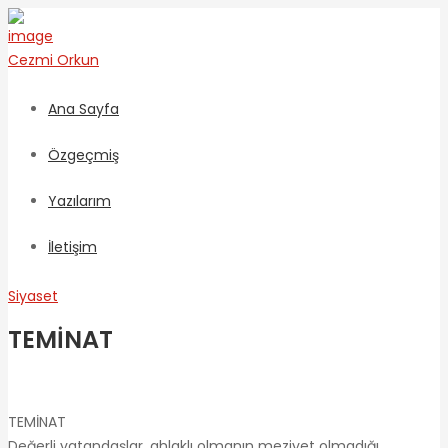
Cezmi
Orkun
Ana Sayfa
Özgeçmiş
Yazılarım
İletişim
Siyaset
TEMİNAT
TEMİNAT
Değerli vatandaşlar, ahlaklı olmanın meziyet olmadığı