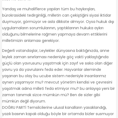
Yandaş ve muhaliflerce yapılan tüm bu haykırışları,
bürokrasideki tedirginliği, milletin can çekiştiğini siyasi iktidar
duymuyor, görmüyor ve asla dikkate almıyor. Oysa hukuk dışı
uygulamaların sorumlularının, yaptıklarının hukuka aykırı
olduğunu bilmelerine rağmen yapmaya devam ettiklerini
milletimizin anlaması gerekiyor.
Değerli vatandaşlar, Leylekler dünyasına baktığınızda, anne
leylek zaman sınırlaması nedeniyle göç vakti yaklaştığında
güçlü olan yavrusunu yaşatmak için zayıf ve sıska olan diğer
yavru ya da yavrularını feda eder. Hayvanlar aleminde
yaşanan bu olay bu ucube sistem nedeniyle insanlarımız
aynen yaşamıyor mu? mevcut yönetim kendisi ve çevresini
yaşatmak adına milleti feda etmiyor mu? bu anlayışa yeni bir
zaman tanımak sizce mümkün mü? Ben de sizler gibi
mümkün değil diyorum.
DOĞRU PARTİ Temsilcilerine ulusal kanalların yasaklandığı,
yazılı basının kapalı olduğu böyle bir ortamda bizler susmuyor