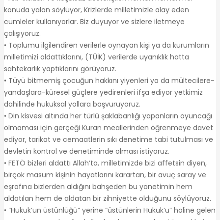
konuda yalan söylüyor, Krizlerde milletimizle alay eden
cümleler kullanıyorlar. Biz duyuyor ve sizlere iletmeye
çalışıyoruz.
• Toplumu ilgilendiren verilerle oynayan kişi ya da kurumların
milletimizi aldattıklarını, (TÜİK) verilerde uyanıklık hatta
sahtekarlık yaptıklarını görüyoruz.
• Tüyü bitmemiş çocuğun hakkını yiyenleri ya da mültecilere-
yandaşlara-küresel güçlere yedirenleri ifşa ediyor yetkimiz
dahilinde hukuksal yollara başvuruyoruz.
• Din kisvesi altında her türlü şaklabanlığı yapanların oyuncağı
olmaması için gerçeği Kuran meallerinden öğrenmeye davet
ediyor, tarikat ve cemaatlerin sıkı denetime tabi tutulması ve
devletin kontrol ve denetiminde olması istiyoruz.
• FETÖ bizleri aldattı Allah’ta, milletimizde bizi affetsin diyen,
birçok masum kişinin hayatlarını karartan, bir avuç saray ve
eşrafına bizlerden aldığını bahşeden bu yönetimin hem
aldatılan hem de aldatan bir zihniyette olduğunu söylüyoruz.
• “Hukuk’un üstünlüğü” yerine “üstünlerin Hukuk’u” haline gelen