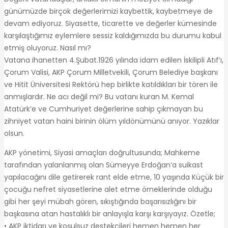
günümüzde birçok değerlerimizi kaybettik, kaybetmeye de
devam ediyoruz. Siyasette, ticarette ve değerler kümesinde
karşılaştığımız eylemlere sessiz kaldığımızda bu durumu kabul
etmiş oluyoruz. Nasıl mı?
Vatana ihanetten 4.Şubat.1926 yılında idam edilen İskilipli Atıf’ı,
Çorum Valisi, AKP Çorum Milletvekili, Çorum Belediye başkanı
ve Hitit Üniversitesi Rektörü hep birlikte katıldıkları bir tören ile
anmışlardır. Ne acı değil mi? Bu vatanı kuran M. Kemal
Atatürk’e ve Cumhuriyet değerlerine sahip çıkmayan bu
zihniyet vatan haini birinin ölüm yıldönümünü anıyor. Yazıklar
olsun.
AKP yönetimi, Siyasi amaçları doğrultusunda; Mahkeme
tarafından yalanlanmış olan Sümeyye Erdoğan’a suikast
yapılacağını dile getirerek rant elde etme, 10 yaşında Küçük bir
çocuğu nefret siyasetlerine alet etme örneklerinde olduğu
gibi her şeyi mübah gören, sıkıştığında başarısızlığını bir
başkasına atan hastalıklı bir anlayışla karşı karşıyayız. Özetle;
• AKP iktidarı ve koşulsuz destekçileri hemen hemen her