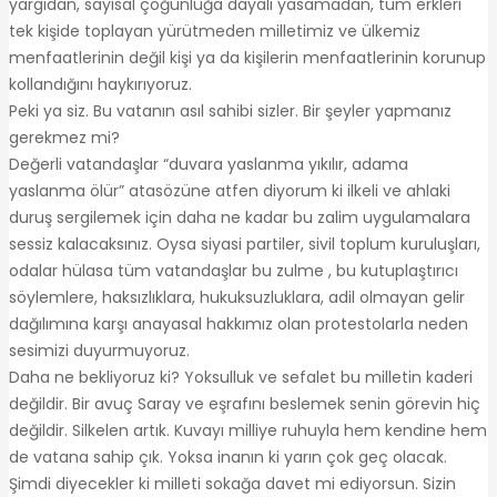
yargıdan, sayısal çoğunluğa dayalı yasamadan, tüm erkleri
tek kişide toplayan yürütmeden milletimiz ve ülkemiz
menfaatlerinin değil kişi ya da kişilerin menfaatlerinin korunup
kollandığını haykırıyoruz.
Peki ya siz. Bu vatanın asıl sahibi sizler. Bir şeyler yapmanız
gerekmez mi?
Değerli vatandaşlar “duvara yaslanma yıkılır, adama
yaslanma ölür” atasözüne atfen diyorum ki ilkeli ve ahlaki
duruş sergilemek için daha ne kadar bu zalim uygulamalara
sessiz kalacaksınız. Oysa siyasi partiler, sivil toplum kuruluşları,
odalar hülasa tüm vatandaşlar bu zulme , bu kutuplaştırıcı
söylemlere, haksızlıklara, hukuksuzluklara, adil olmayan gelir
dağılımına karşı anayasal hakkımız olan protestolarla neden
sesimizi duyurmuyoruz.
Daha ne bekliyoruz ki? Yoksulluk ve sefalet bu milletin kaderi
değildir. Bir avuç Saray ve eşrafını beslemek senin görevin hiç
değildir. Silkelen artık. Kuvayı milliye ruhuyla hem kendine hem
de vatana sahip çık. Yoksa inanın ki yarın çok geç olacak.
Şimdi diyecekler ki milleti sokağa davet mi ediyorsun. Sizin