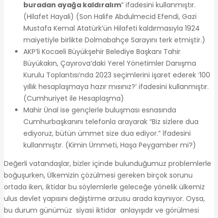
buradan ayağa kaldıralım
” ifadesini kullanmıştır.
(Hilafet Hayali) (Son Halife Abdulmecid Efendi, Gazi
Mustafa Kemal Atatürk’ün Hilafeti kaldırmasıyla 1924
maiyetiyle birlikte Dolmabahçe Sarayını terk etmiştir.)
AKP’li Kocaeli Büyükşehir Belediye Başkanı Tahir
Büyükakın, Çayırova’daki Yerel Yönetimler Danışma
Kurulu Toplantısı’nda 2023 seçimlerini işaret ederek ‘100
yıllık hesaplaşmaya hazır mısınız?’ ifadesini kullanmıştır.
(Cumhuriyet ile Hesaplaşma)
Mahir Ünal ise gençlerle buluşması esnasında
Cumhurbaşkanını telefonla arayarak “Biz sizlere dua
ediyoruz, bütün ümmet size dua ediyor.” İfadesini
kullanmıştır. (Kimin Ümmeti, Haşa Peygamber mi?)
Değerli vatandaşlar, bizler içinde bulunduğumuz problemlerle
boğuşurken, Ülkemizin çözülmesi gereken birçok sorunu
ortada iken, iktidar bu söylemlerle geleceğe yönelik ülkemiz
ulus devlet yapısını değiştirme arzusu arada kaynıyor. Oysa,
bu durum günümüz siyasi iktidar anlayışıdır ve görülmesi