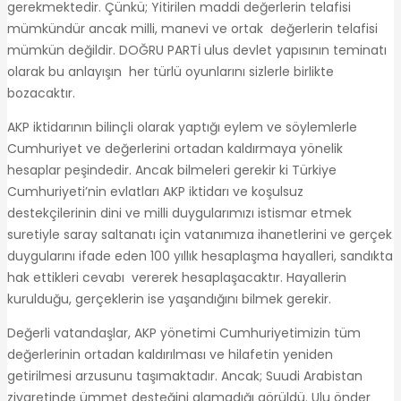
gerekmektedir. Çünkü; Yitirilen maddi değerlerin telafisi
mümkündür ancak milli, manevi ve ortak değerlerin telafisi
mümkün değildir. DOĞRU PARTİ ulus devlet yapısının teminatı
olarak bu anlayışın her türlü oyunlarını sizlerle birlikte
bozacaktır.
AKP iktidarının bilinçli olarak yaptığı eylem ve söylemlerle
Cumhuriyet ve değerlerini ortadan kaldırmaya yönelik
hesaplar peşindedir. Ancak bilmeleri gerekir ki Türkiye
Cumhuriyeti’nin evlatları AKP iktidarı ve koşulsuz
destekçilerinin dini ve milli duygularımızı istismar etmek
suretiyle saray saltanatı için vatanımıza ihanetlerini ve gerçek
duygularını ifade eden 100 yıllık hesaplaşma hayalleri, sandıkta
hak ettikleri cevabı vererek hesaplaşacaktır. Hayallerin
kurulduğu, gerçeklerin ise yaşandığını bilmek gerekir.
Değerli vatandaşlar, AKP yönetimi Cumhuriyetimizin tüm
değerlerinin ortadan kaldırılması ve hilafetin yeniden
getirilmesi arzusunu taşımaktadır. Ancak; Suudi Arabistan
ziyaretinde ümmet desteğini alamadığı görüldü. Ulu önder