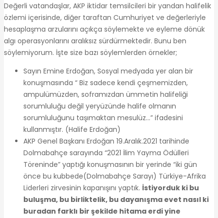
Değerli vatandaşlar, AKP iktidar temsilcileri bir yandan halifelik
özlemi içerisinde, diğer taraftan Cumhuriyet ve değerleriyle
hesaplaşma arzularını açıkça söylemekte ve eyleme dönük
algı operasyonlarını aralıksız sürdürmektedir. Bunu ben
söylemiyorum. İşte size bazı söylemlerden örnekler;
Sayın Emine Erdoğan, Sosyal medyada yer alan bir
konuşmasında “ Biz sadece kendi çeşmemizden,
ampulümüzden, soframızdan ümmetin halifeliği
sorumluluğu değil yeryüzünde halife olmanın
sorumluluğunu taşımaktan mesulüz…” ifadesini
kullanmıştır. (Halife Erdoğan)
AKP Genel Başkanı Erdoğan 19.Aralık.2021 tarihinde
Dolmabahçe sarayında “2021 İlim Yayma Ödülleri
Töreninde” yaptığı konuşmasının bir yerinde “iki gün
önce bu kubbede(Dolmabahçe Sarayı) Türkiye-Afrika
Liderleri zirvesinin kapanışını yaptık.
İstiyorduk ki bu
buluşma, bu birliktelik, bu dayanışma evet nasıl ki
buradan farklı bir şekilde hitama erdi yine