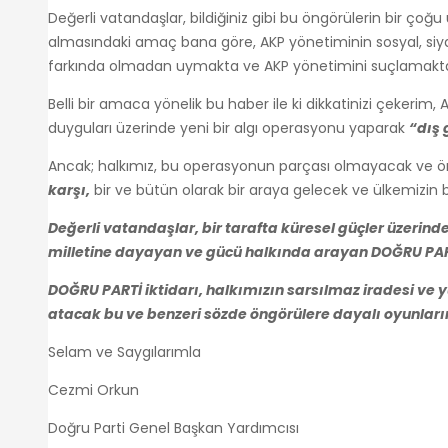
Değerli vatandaşlar, bildiğiniz gibi bu öngörülerin bir ç
almasındaki amaç bana göre, AKP yönetiminin sosyal, siya
farkında olmadan uymakta ve AKP yönetimini suçlamakta
Belli bir amaca yönelik bu haber ile ki dikkatinizi çekerim,
duyguları üzerinde yeni bir algı operasyonu yaparak
“dış 
Ancak; halkımız, bu operasyonun parçası olmayacak ve öng
karşı,
bir ve bütün olarak bir araya gelecek ve ülkemizin 
Değerli vatandaşlar, bir tarafta küresel güçler üzerind
milletine dayayan ve gücü halkında arayan DOĞRU PAR
DOĞRU PARTİ iktidarı, halkımızın sarsılmaz iradesi ve
atacak bu ve benzeri sözde öngörülere dayalı oyunlar
Selam ve Saygılarımla
Cezmi Orkun
Doğru Parti Genel Başkan Yardımcısı