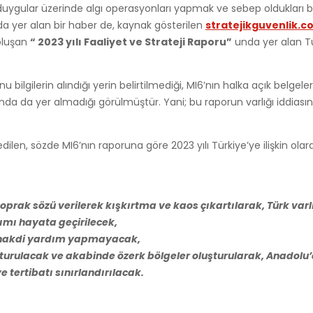
li duygular üzerinde algı operasyonları yapmak ve sebep oldukları 
a yer alan bir haber de, kaynak gösterilen
stratejikguvenlik.c
 oluşan
“ 2023 yılı Faaliyet ve Strateji Raporu”
unda yer alan Tü
u bilgilerin alındığı yerin belirtilmediği, MI6’nın halka açık belge
nda da yer almadığı görülmüştür. Yani; bu raporun varlığı iddiasın
ilen, sözde MI6’nın raporuna göre 2023 yılı Türkiye’ye ilişkin olara
oprak sözü verilerek kışkırtma ve kaos çıkartılarak,
Türk varl
mı hayata geçirilecek,
la nakdi yardım yapmayacak,
şturulacak ve akabinde özerk bölgeler oluşturularak, Anadolu
e tertibatı sınırlandırılacak.