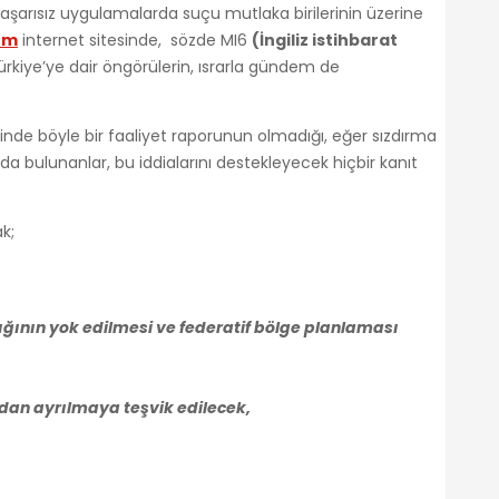
başarısız uygulamalarda suçu mutlaka birilerinin üzerine
om
internet sitesinde, sözde MI6
(İngiliz istihbarat
rkiye’ye dair öngörülerin, ısrarla gündem de
lerinde böyle bir faaliyet raporunun olmadığı, eğer sızdırma
da bulunanlar, bu iddialarını destekleyecek hiçbir kanıt
k;
ığının yok edilmesi ve federatif bölge planlaması
’dan ayrılmaya teşvik edilecek,