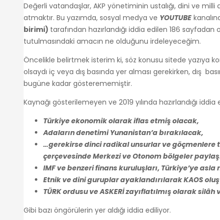
Değerli vatandaşlar, AKP yönetiminin ustalığı, dini ve mil
atmaktır. Bu yazımda, sosyal medya ve
YOUTUBE
kanalınd
birimi)
tarafından hazırlandığı iddia edilen 186 sayfadan
tutulmasındaki amacın ne olduğunu irdeleyeceğim.
Öncelikle belirtmek isterim ki, söz konusu sitede yazıya kon
olsaydı iç veya dış basında yer alması gerekirken, dış bası
bugüne kadar gösterememiştir.
Kaynağı gösterilemeyen ve 2019 yılında hazırlandığı iddia ed
T​ürkiye ekonomik olarak iflas etmiş olacak,
Adaların denetimi Yunanistan’a bırakılacak,
…gerekirse dinci radikal unsurlar ve göçmenlere t
çerçevesinde Merkezi ve Otonom bölgeler paylaşı
IMF ve benzeri finans kuruluşları, Türkiye’ye as
Etnik ve dini guruplar ayaklandırılarak KAOS olu
TÜRK ordusu ve ASKERİ zayıflatılmış olarak silâh v
Gibi bazı öngörülerin yer aldığı iddia ediliyor.