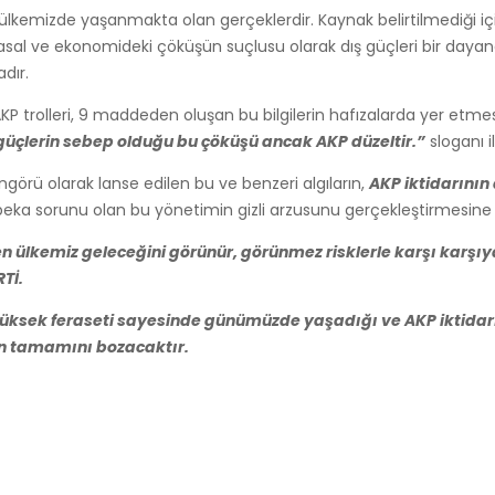
oğu ülkemizde yaşanmakta olan gerçeklerdir. Kaynak belirtilmediğ
sal ve ekonomideki çöküşün suçlusu olarak dış güçleri bir dayan
dır.
 AKP trolleri, 9 maddeden oluşan bu bilgilerin hafızalarda yer etme
güçlerin sebep olduğu bu çöküşü ancak AKP düzeltir.”
sloganı i
örü olarak lanse edilen bu ve benzeri algıların,
AKP iktidarının
beka sorunu olan bu yönetimin gizli arzusunu gerçekleştirmesine 
en ülkemiz geleceğini görünür, görünmez risklerle karşı karşıy
Tİ.
 yüksek feraseti sayesinde günümüzde yaşadığı ve AKP iktida
ın tamamını bozacaktır.