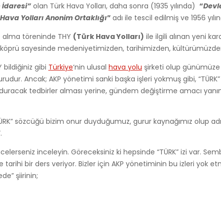
 İdaresi”
olan Türk Hava Yolları, daha sonra (1935 yılında)
“
Devl
 Hava Yolları Anonim Ortaklığı
”
adı ile tescil edilmiş ve 1956 yıl
 alma töreninde THY
(Türk Hava Yolları)
ile ilgili alınan yeni k
köprü sayesinde medeniyetimizden, tarihimizden, kültürümüzde
ildiğiniz gibi
Türkiye
‘nin ulusal
hava yolu
şirketi olup günümüze k
udur. Ancak; AKP yönetimi sanki başka işleri yokmuş gibi, “TÜRK” if
racak tedbirler alması yerine, gündem değiştirme amacı yanında
 “TÜRK” sözcüğü bizim onur duyduğumuz, gurur kaynağımız olup adını
.
ncelerseniz inceleyin. Göreceksiniz ki hepsinde “TÜRK” izi var. Semb
 tarihi bir ders veriyor. Bizler için AKP yönetiminin bu izleri yok 
e” şiirinin;