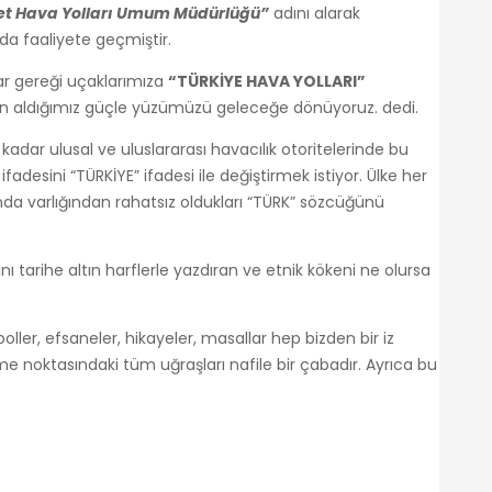
et Hava Yolları Umum Müdürlüğü”
adını alarak
ında faaliyete geçmiştir.
arar gereği uçaklarımıza
“TÜRKİYE HAVA YOLLARI”
n aldığımız güçle yüzümüzü geleceğe dönüyoruz. dedi.
adar ulusal ve uluslararası havacılık otoritelerinde bu
adesini “TÜRKİYE” ifadesi ile değiştirmek istiyor. Ülke her
 varlığından rahatsız oldukları “TÜRK” sözcüğünü
 tarihe altın harflerle yazdıran ve etnik kökeni ne olursa
oller, efsaneler, hikayeler, masallar hep bizden bir iz
etme noktasındaki tüm uğraşları nafile bir çabadır. Ayrıca bu