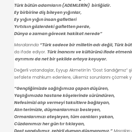
Türk bütün adamların (ADEMLERİN) birliğidir.
Ey birbirine diş bileyen yığınlar,
Ey yığın yığın insan gafletleri
Yırtılsın gözlerdeki gafletten perde,
Dünya o zaman görecek hakikat nerede”
Mısralarında
“Türk sadece bir milletin adı değil, Türk bü
da ifade ediyor.
Türk İnancını ve kültürünü ifade etmeni
ayrımını da net bir şekilde ortaya koyuyor.
Değerli vatandaşlar, Eyyup Akmetin’in “Dost Sandığımız” şiir
sefalete mahkum edenlere, ülkemiz sorunlarını çözmek yerin
“Gençliğimizde sağlığımıza çapan düşüren,
Yaşlığımızda hastane köşelerinde süründüren,
Nefesimizi alıp vermeyi taksitlere bağlayan,
Alın terimizle, düşmanlarımızı besleyen,
Ormanlarımızı ateşleyen, tüm canlıları yakan,
Cüzdanımızı her gün tır tıklayan,
Dost sandığımız, zehirli duman düşmanımız.”
Mısraları 