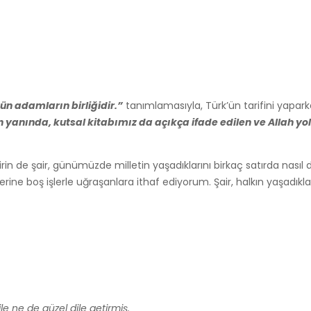
tün adamların birliğidir.”
tanımlamasıyla, Türk’ün tarifini yaparke
n yanında, kutsal kitabımız da açıkça ifade edilen ve Allah y
in de şair, günümüzde milletin yaşadıklarını birkaç satırda nasıl d
e boş işlerle uğraşanlara ithaf ediyorum. Şair, halkın yaşadıklar
ile ne de güzel dile getirmiş.