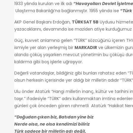
1933 yılında kurulan ve ilk adı
“Havayolları Devlet İşletme
Ulaştırma Bakanlığı’na bağlanmıştır. 1955 yılında ise
“
Türk
AKP Genel Başkanı Erdoğan,
TÜRKSAT 5B
Uydusu hizmete
yazacaklarını, devamında ise maziden atiye kurduğumuz 
Güç, kuvvet anlamına gelen “TÜRK” sözcüğünü içeren THY b
ismiyle yer alan yerleşmiş bir
MARKADIR
ve ülkemizin gurur
alanda çöküş yaşarken mevcut yönetimin bu çöküşü durdu
kaldırma gibi boş işlerle uğraşıyor.
Değerli vatandaşlar, bildiğiniz gibi bunları rahatsız eden
olsun herkesin içerisinde yer aldığı bir milletin adıdır “TÜRK”
Ulu önder Atatürk “Hangi milletin inanç, kültür ve tarihini i
taşır.” ifadesiyle “TÜRK” adını kullanmaktan imtina edenlere
günleri çok önceden gören rahmetli Atatürk “Hakikat Nered
“Doğudan çıkan biz, Batıdan yine biz
Nerde olsa, ne olsa kendimizi biliriz
Türk sadece bir milletin adı değil,