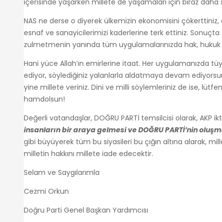
içerisinde yaşarken millete de yaşamaları için biraz daha 
NAS ne derse o diyerek ülkemizin ekonomisini çökerttiniz, 
esnaf ve sanayicilerimizi kaderlerine terk ettiniz. Sonuçt
zulmetmenin yanında tüm uygulamalarınızda hak, hukuk ve
Hani yüce Allah’ın emirlerine itaat. Her uygulamanızda tü
ediyor, söylediğiniz yalanlarla aldatmaya devam ediyorsunu
yine millete veriniz. Dini ve milli söylemleriniz de ise, 
hamdolsun!
Değerli vatandaşlar, DOĞRU PARTİ temsilcisi olarak, AKP ik
insanların bir araya gelmesi ve DOĞRU PARTİ’nin oluş
gibi büyüyerek tüm bu siyasileri bu çığın altına alarak,
milletin hakkını millete iade edecektir.
Selam ve Saygılarımla
Cezmi Orkun
Doğru Parti Genel Başkan Yardımcısı