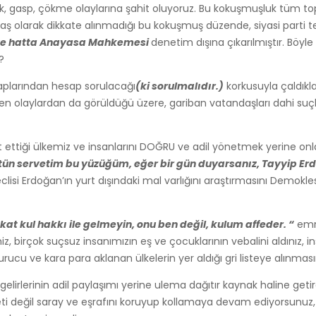
rsızlık, gasp, çökme olaylarına şahit oluyoruz. Bu kokuşmuşluk t
ş olarak dikkate alınmadığı bu kokuşmuş düzende, siyasi parti tem
 ve hatta Anayasa Mahkemesi
denetim dışına çıkarılmıştır. Böyl
?
aplarından hesap sorulacağı
(ki sorulmalıdır.)
korkusuyla çaldıkla
en olaylardan da görüldüğü üzere, gariban vatandaşları dahi suç
anet ettiği ülkemiz ve insanlarını DOĞRU ve adil yönetmek yerine o
ütün servetim bu yüzüğüm, eğer bir gün duyarsanız, Tayyip Er
i Erdoğan’ın yurt dışındaki mal varlığını araştırmasını Demokles’i
at kul hakkı ile gelmeyin, onu ben değil, kulum affeder. “
emri
niz, birçok suçsuz insanımızın eş ve çocuklarının vebalini aldınız
urucu ve kara para aklanan ülkelerin yer aldığı gri listeye alınma
gelirlerinin adil paylaşımı yerine ulema dağıtır kaynak haline getir
illeti değil saray ve eşrafını koruyup kollamaya devam ediyorsunuz,