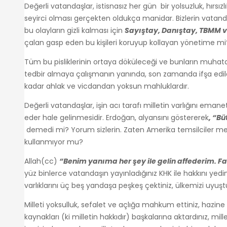
Değerli vatandaşlar, istisnasız her gün bir yolsuzluk, hı
seyirci olması gerçekten oldukça manidar. Bizlerin vatanda
bu olayların gizli kalması için
Sayıştay, Danıştay, TBMM
çalan gasp eden bu kişileri koruyup kollayan yönetime mi
Tüm bu pisliklerinin ortaya döküleceği ve bunların muhat
tedbir almaya çalışmanın yanında, son zamanda ifşa edil
kadar ahlak ve vicdandan yoksun mahluklardır.
Değerli vatandaşlar, işin acı tarafı milletin varlığını em
eder hale gelinmesidir. Erdoğan, alyansını göstererek
, “B
demedi mi? Yorum sizlerin. Zaten Amerika temsilciler meclis
kullanmıyor mu?
Allah(cc)
“Benim yanıma her şey ile gelin affederim. Fak
yüz binlerce vatandaşın yayınladığınız KHK ile hakkını yedi
varlıklarını üç beş yandaşa peşkeş çektiniz, ülkemizi uyuşt
Milleti yoksulluk, sefalet ve açlığa mahkum ettiniz, hazine 
kaynakları (ki milletin hakkıdır) başkalarına aktardınız, m