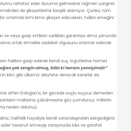
üm toplumu rahatsız eder duruma gelmesine rağmen yargının
silcileri de şikayetlerine karşılık alamıyor. Çünkü; tüm
e bir ortamda kimi kime şikayet edeceksin, halkın emeğini
rı ve veya gasp ettikleri varlıkları garantiye alma yönünde
larına ortak etmekle sadakat olgusunu istismar edecek
nların hakkını gasp ederek kendi suç örgütlerine hizmet
doğan çok zengin olmuş, bilin ki haram yemişimdir”
n kılıcı gibi ülkemiz aleyhine alınacak kararlar da
ne atfen Erdoğan’a, bir gecede suçlu suçsuz demeden
, insanların mallarına çökülmesine göz yumdunuz, milletin
sına neden oldunuz,
diniz, halifelik hayaliyle kendi vatandaşından esirgediğiniz
 sizler tasarruf etmeyip sarayınızda lüks ve şatafat