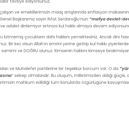
sabır tavsiye ediyorsunuz,
çalışan ve emeklilerimizin maaş artışlarında enflasyon makasının 
a Genel Başkanımız sayın Rıfat Serdaroğlu’nun
“mafya devlet-dev
 adalet dinlemiyor sırtınıza kul hakkı almaya devam ediyorsun
yü bitmemiş çocukların dahi hakkını yemektesiniz. Ancak dini hass
z. Bir kez olsun Allah’ın emrini yerine getirip kul hakkı yiyenle
lütfen samimi ve DOĞRU olunuz. Kimsenin hakkını kimseye bırakmaya
tidarı ve Muhalefet partilerine bir teşekkür borcum var. O da
“yür
masına
” sebep olmalarıdır. Bu oluşum, milletimizden aldığı güçle, 
 milletimizin mahkum edildiği tüm konularda özgürlüğüne kavuşmas