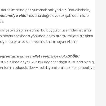
daraltılmasına göz yumarak hak yediniz, üreticilerimizi,
let mafya oldu”
sözünü doğrulayacak şekilde millete
uz.
asiyete sahip milletimizi bu duygular üzerinden istismar
rden hesap sorulması yönünde adım atarak millete ait olanı
n, yarına bıraksa dahi yanına bırakmayan Allah’a
eği vatan aşkı ve millet sevgisiyle dolu DOĞRU
akıl ve bilime dayalı, kurucu değerler doğrultusunda bir çığ
ını temin edecek, devr-i sabık yaratarak hesap soracak ve