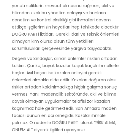
yönetmeliklerin mevcut olmasına rağmen, akıl ve
bilimden uzak bu yönetim anlayışı ve bunların
denetim ve kontrol eksikliği gibi ihmalleri devam
ettikçe işçilerimizin hayatları hep tehlikede olacaktır.
DOĞRU PARTİ iktidarı, Gerekli idari ve teknik önlemleri
almayan kim olursa olsun tüm yetkilileri
sorumlulukları çerçevesinde yargıya taşıyacaktır.
Değerli vatandaşlar, alınan önlemler riskleri ortadan
kaldırır. Çünkü; büyük kazalar küçük küçük ihmallerle
başlar. Asıl başarı ise kazaları önleyici gerekli
önlemleri almakla elde edilir. Kazaları doğuran olası
riskler ortadan kaldırılmadıkça hiçbir çalışma sonuç
vermez. Yani; madencilik sektöründe, akıl ve bilime
dayalı olmayan uygulamalar telafisi zor kazaları
kaçınılmaz hale getirmektedir. Son Amasra maden
faciası bunun en acı örneğidir. Kazalar ihmale
gelmez. O nedenle DOĞRU PARTİ olarak “RİSK ALMA,
ÖNLEM AL” diyerek ilgilileri uyarıyoruz.