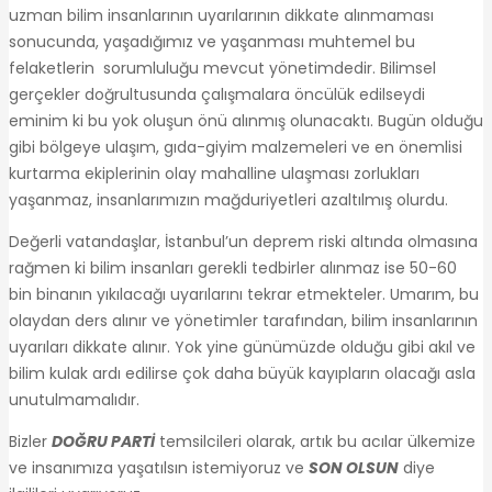
uzman bilim insanlarının uyarılarının dikkate alınmaması
sonucunda, yaşadığımız ve yaşanması muhtemel bu
felaketlerin sorumluluğu mevcut yönetimdedir. Bilimsel
gerçekler doğrultusunda çalışmalara öncülük edilseydi
eminim ki bu yok oluşun önü alınmış olunacaktı. Bugün olduğu
gibi bölgeye ulaşım, gıda-giyim malzemeleri ve en önemlisi
kurtarma ekiplerinin olay mahalline ulaşması zorlukları
yaşanmaz, insanlarımızın mağduriyetleri azaltılmış olurdu.
Değerli vatandaşlar, İstanbul’un deprem riski altında olmasına
rağmen ki bilim insanları gerekli tedbirler alınmaz ise 50-60
bin binanın yıkılacağı uyarılarını tekrar etmekteler. Umarım, bu
olaydan ders alınır ve yönetimler tarafından, bilim insanlarının
uyarıları dikkate alınır. Yok yine günümüzde olduğu gibi akıl ve
bilim kulak ardı edilirse çok daha büyük kayıpların olacağı asla
unutulmamalıdır.
Bizler
DOĞRU PARTİ
temsilcileri olarak, artık bu acılar ülkemize
ve insanımıza yaşatılsın istemiyoruz ve
SON OLSUN
diye