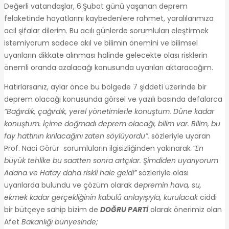
Değerli vatandaşlar, 6.Şubat günü yaşanan deprem
felaketinde hayatlarını kaybedenlere rahmet, yaralılarımıza
acil şifalar dilerim. Bu acılı günlerde sorumluları eleştirmek
istemiyorum sadece akıl ve bilimin önemini ve bilimsel
uyarıların dikkate alınması halinde gelecekte olası risklerin
önemli oranda azalacağı konusunda uyarıları aktaracağım.
Hatırlarsanız, aylar önce bu bölgede 7 şiddeti üzerinde bir
deprem olacağı konusunda görsel ve yazılı basında defalarca
“Bağırdık, çağırdık, yerel yönetimlerle konuştum. Düne kadar
konuştum. İçime doğmadı deprem olacağı, bilim var. Bilim, bu
fay hattının kırılacağını zaten söylüyordu”.
sözleriyle uyaran
Prof. Naci Görür sorumluların ilgisizliğinden yakınarak
“En
büyük tehlike bu saatten sonra artçılar. Şimdiden uyarıyorum
Adana ve Hatay daha riskli hale geldi”
sözleriyle olası
uyarılarda bulundu ve çözüm olarak d
epremin hava, su,
ekmek kadar gerçekliğinin kabulü anlayışıyla, kurulacak
ciddi
bir bütçeye sahip bizim de
DOĞRU PARTİ
olarak önerimiz olan
Afet
Bakanlığı bünyesinde;