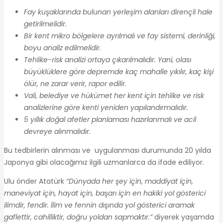
Fay kuşaklarında bulunan yerleşim alanları dirençli hale
getirilmelidir.
Bir kent mikro bölgelere ayrılmalı ve fay sistemi, derinliği,
boyu analiz edilmelidir.
Tehlike-risk analizi ortaya çıkarılmalıdır. Yani, olası
büyüklüklere göre depremde kaç mahalle yıkılır, kaç kişi
ölür, ne zarar verir, rapor edilir.
Vali, belediye ve hükümet her kent için tehlike ve risk
analizlerine göre kenti yeniden yapılandırmalıdır.
5 yıllık doğal afetler planlaması hazırlanmalı ve acil
devreye alınmalıdır.
Bu tedbirlerin alınması ve uygulanması durumunda 20 yılda
Japonya gibi olacağımız ilgili uzmanlarca da ifade ediliyor.
Ulu önder Atatürk
“
Dünyada her şey için, maddiyat için,
maneviyat için, hayat için, başarı için en hakiki yol gösterici
ilimdir, fendir. İlim ve fennin dışında yol gösterici aramak
gaflettir, cahilliktir, doğru yoldan sapmaktır.”
diyerek yaşamda