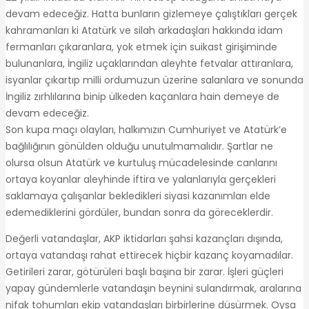
devam edeceğiz. Hatta bunların gizlemeye çalıştıkları gerçek
kahramanları ki Atatürk ve silah arkadaşları hakkında idam
fermanları çıkaranlara, yok etmek için suikast girişiminde
bulunanlara, İngiliz uçaklarından aleyhte fetvalar attıranlara,
isyanlar çıkartıp milli ordumuzun üzerine salanlara ve sonunda
İngiliz zırhlılarına binip ülkeden kaçanlara hain demeye de
devam edeceğiz.
Son kupa maçı olayları, halkımızın Cumhuriyet ve Atatürk’e
bağlılığının gönülden olduğu unutulmamalıdır. Şartlar ne
olursa olsun Atatürk ve kurtuluş mücadelesinde canlarını
ortaya koyanlar aleyhinde iftira ve yalanlarıyla gerçekleri
saklamaya çalışanlar bekledikleri siyasi kazanımları elde
edemediklerini gördüler, bundan sonra da göreceklerdir.
Değerli vatandaşlar, AKP iktidarları şahsi kazançları dışında,
ortaya vatandaşı rahat ettirecek hiçbir kazanç koyamadılar.
Getirileri zarar, götürüleri başlı başına bir zarar. İşleri güçleri
yapay gündemlerle vatandaşın beynini sulandırmak, aralarına
nifak tohumları ekip vatandaşları birbirlerine düşürmek. Oysa