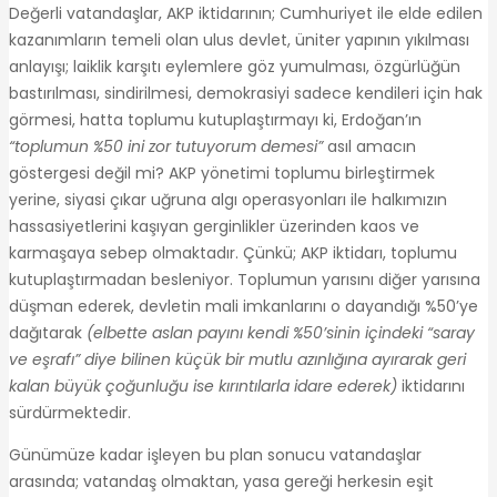
Değerli vatandaşlar, AKP iktidarının; Cumhuriyet ile elde edilen
kazanımların temeli olan ulus devlet, üniter yapının yıkılması
anlayışı; laiklik karşıtı eylemlere göz yumulması, özgürlüğün
bastırılması, sindirilmesi, demokrasiyi sadece kendileri için hak
görmesi, hatta toplumu kutuplaştırmayı ki, Erdoğan’ın
“toplumun %50 ini zor tutuyorum demesi”
asıl amacın
göstergesi değil mi? AKP yönetimi toplumu birleştirmek
yerine, siyasi çıkar uğruna algı operasyonları ile halkımızın
hassasiyetlerini kaşıyan gerginlikler üzerinden kaos ve
karmaşaya sebep olmaktadır. Çünkü; AKP iktidarı, toplumu
kutuplaştırmadan besleniyor. Toplumun yarısını diğer yarısına
düşman ederek, devletin mali imkanlarını o dayandığı %50’ye
dağıtarak
(elbette aslan payını kendi %50’sinin içindeki “saray
ve eşrafı” diye bilinen küçük bir mutlu azınlığına ayırarak geri
kalan büyük çoğunluğu ise kırıntılarla idare ederek)
iktidarını
sürdürmektedir.
Günümüze kadar işleyen bu plan sonucu vatandaşlar
arasında; vatandaş olmaktan, yasa gereği herkesin eşit