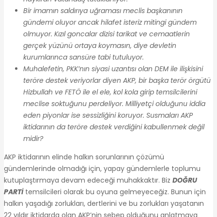
Bir imamın saldırıya uğraması meclis başkanının
gündemi oluyor ancak hilafet isteriz mitingi gündem
olmuyor. Kızıl goncalar dizisi tarikat ve cemaatlerin
gerçek yüzünü ortaya koymasın, diye devletin
kurumlarınca sansüre tabi tutuluyor.
Muhalefetin, PKK’nın siyasi uzantısı olan DEM ile ilişkisini
teröre destek veriyorlar diyen AKP, bir başka terör örgütü
Hizbullah ve FETÖ ile el ele, kol kola girip temsilcilerini
meclise soktuğunu perdeliyor. Milliyetçi olduğunu iddia
eden piyonlar ise sessizliğini koruyor. Susmaları AKP
iktidarının da teröre destek verdiğini kabullenmek değil
midir?
AKP iktidarının elinde halkın sorunlarının çözümü
gündemlerinde olmadığı için, yapay gündemlerle toplumu
kutuplaştırmaya devam edeceği muhakkaktır. Biz
DOĞRU
PARTİ
temsilcileri olarak bu oyuna gelmeyeceğiz. Bunun için
halkın yaşadığı zorlukları, dertlerini ve bu zorlukları yaşatanın
22 yıldır iktidarda olan AKP’nin sebep olduğunu anlatmaya