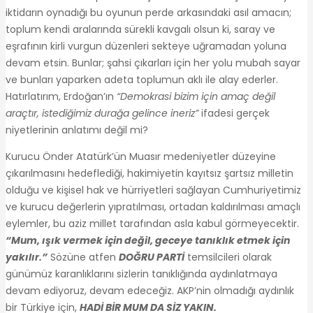
iktidarın oynadığı bu oyunun perde arkasındaki asıl amacın;
toplum kendi aralarında sürekli kavgalı olsun ki, saray ve
eşrafının kirli vurgun düzenleri sekteye uğramadan yoluna
devam etsin. Bunlar; şahsi çıkarları için her yolu mubah sayar
ve bunları yaparken adeta toplumun aklı ile alay ederler.
Hatırlatırım, Erdoğan’ın
“Demokrasi bizim için amaç değil
araçtır, istediğimiz durağa gelince ineriz”
ifadesi gerçek
niyetlerinin anlatımı değil mi?
Kurucu Önder Atatürk’ün Muasır medeniyetler düzeyine
çıkarılmasını hedeflediği, hakimiyetin kayıtsız şartsız milletin
olduğu ve kişisel hak ve hürriyetleri sağlayan Cumhuriyetimiz
ve kurucu değerlerin yıpratılması, ortadan kaldırılması amaçlı
eylemler, bu aziz millet tarafından asla kabul görmeyecektir.
“Mum, ışık vermek için değil, geceye tanıklık etmek için
yakılır.”
Sözüne atfen
DOĞRU PARTİ
temsilcileri olarak
günümüz karanlıklarını sizlerin tanıklığında aydınlatmaya
devam ediyoruz, devam edeceğiz. AKP’nin olmadığı aydınlık
bir Türkiye için,
HADİ BİR MUM DA SİZ YAKIN.