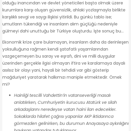
olduğu inancından ve devlet yöneticileri başta olmak üzere
kurumlara karşı oluşan güvensizlik, ahlaki yozlaşmayla birlikte
karşılıklı sevgi ve saygı ilişkisi yitirildi. Bu günkü tablo ise;
umutların tükendiği ve insanların alım güçlüğü nedeniyle
gülmeyi dahi unuttuğu bir Türkiye oluşturdu. İşte sonuç bu…
Ekonomik krize çare bulamayan, insanların daha da derinleşen
yoksulluğuna rağmen kendi şatafatlı yaşamlarından
vazgeçemeyen bu saray ve eşrafı, dini ve milli duygular
üzerinden gerçekle ilgisi olmayan iftira ve karalamaya dayalı
asılsız bir olayı yani, hayali bir tehdidi var gibi gösterip
mağduriyet yaratarak halkımızı maniple etmektedir. Örnek
mi?
Hainliği tescilli Vahdettin’in vatanseverliği masalı
anlatılırken, Cumhuriyetin kurucusu Atatürk ve silah
arkadaşlarını neredeyse vatan haini ilan edecekler.
Sokaklarda hilafet çağrısı yapanlar AKP iktidarınca
görmezden gelinirken, bu durumun Anayasaya aykırılığını
haykıran vatandaş tutuklanıyor.