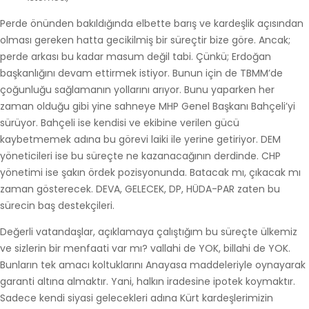
Perde önünden bakıldığında elbette barış ve kardeşlik açısından
olması gereken hatta gecikilmiş bir süreçtir bize göre. Ancak;
perde arkası bu kadar masum değil tabi. Çünkü; Erdoğan
başkanlığını devam ettirmek istiyor. Bunun için de TBMM’de
çoğunluğu sağlamanın yollarını arıyor. Bunu yaparken her
zaman olduğu gibi yine sahneye MHP Genel Başkanı Bahçeli’yi
sürüyor. Bahçeli ise kendisi ve ekibine verilen gücü
kaybetmemek adına bu görevi laiki ile yerine getiriyor. DEM
yöneticileri ise bu süreçte ne kazanacağının derdinde. CHP
yönetimi ise şakın ördek pozisyonunda. Batacak mı, çıkacak mı
zaman gösterecek. DEVA, GELECEK, DP, HÜDA-PAR zaten bu
sürecin baş destekçileri.
Değerli vatandaşlar, açıklamaya çalıştığım bu süreçte ülkemiz
ve sizlerin bir menfaati var mı? vallahi de YOK, billahi de YOK.
Bunların tek amacı koltuklarını Anayasa maddeleriyle oynayarak
garanti altına almaktır. Yani, halkın iradesine ipotek koymaktır.
Sadece kendi siyasi gelecekleri adına Kürt kardeşlerimizin