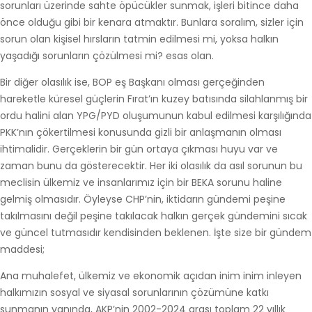
sorunları üzerinde sahte öpücükler sunmak, işleri bitince daha
önce olduğu gibi bir kenara atmaktır. Bunlara soralım, sizler için
sorun olan kişisel hırsların tatmin edilmesi mi, yoksa halkın
yaşadığı sorunların çözülmesi mi? esas olan.
Bir diğer olasılık ise, BOP eş Başkanı olması gerçeğinden
hareketle küresel güçlerin Fırat’ın kuzey batısında silahlanmış bir
ordu halini alan YPG/PYD oluşumunun kabul edilmesi karşılığında
PKK’nın çökertilmesi konusunda gizli bir anlaşmanın olması
ihtimalidir. Gerçeklerin bir gün ortaya çıkması huyu var ve
zaman bunu da gösterecektir. Her iki olasılık da asıl sorunun bu
meclisin ülkemiz ve insanlarımız için bir BEKA sorunu haline
gelmiş olmasıdır. Öyleyse CHP’nin, iktidarın gündemi peşine
takılmasını değil peşine takılacak halkın gerçek gündemini sıcak
ve güncel tutmasıdır kendisinden beklenen. İşte size bir gündem
maddesi;
Ana muhalefet, ülkemiz ve ekonomik açıdan inim inim inleyen
halkımızın sosyal ve siyasal sorunlarının çözümüne katkı
sunmanın yanında, AKP’nin 2002-2024 arası toplam 22 yıllık