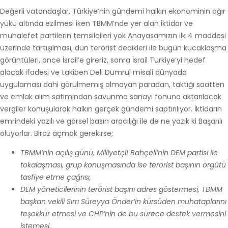
Değerli vatandaşlar, Türkiye’nin gündemi halkın ekonominin ağır
yükü altında ezilmesi iken TBMM’nde yer alan iktidar ve
muhalefet partilerin temsilcileri yok Anayasamızın ilk 4 maddesi
üzerinde tartışılması, dün terörist dedikleri ile bugün kucaklaşma
görüntüleri, önce İsrail’e gireriz, sonra İsrail Türkiye’yi hedef
alacak ifadesi ve takiben Deli Dumrul misali dünyada
uygulaması dahi görülmemiş olmayan paradan, taktığı saatten
ve emlak alım satımından savunma sanayi fonuna aktarılacak
vergiler konuşularak halkın gerçek gündemi saptırılıyor. İktidarın
emrindeki yazılı ve görsel basın aracılığı ile de ne yazık ki Başarılı
oluyorlar. Biraz açmak gerekirse;
TBMM’nin açılış günü, Milliyetçi! Bahçeli’nin DEM partisi ile
tokalaşması, grup konuşmasında ise terörist başının örgütü
tasfiye etme çağrısı,
DEM yöneticilerinin terörist başını adres göstermesi, TBMM
başkan vekili Sırrı Süreyya Önder’in kürsüden muhataplarını
teşekkür etmesi ve CHP’nin de bu sürece destek vermesini
istemesi,