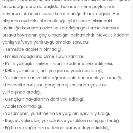
bulunduğu durumu başlıklar halinde sizlerle paylaşmak
istiyorum. Amacım sizleri karamsarlığa itmek değildir. Her
akşamın aydınlık sabahı olduğu gibi tünelin çıkışındaki
aydınlığa kavuşma azim ve kararlığını gösterme iradesini
ortaya koymanın geç olmadığını belirtmektir. Mevcut iktidarın
yanlış ve/veya yanlı uygulamaları sonucu;
• Temsilde adaletin olmadığı ,
• Emekli maaşlarına ölme sürün zammı,
• EYT’li yaklaşık 1 milyon insanın kaderine terk edilmesi,
• KHK’lı yüzbinlerin, adil yargılama yapılması isteği,
• Yüzbinlerce üniversite öğrencisinin barınacak yer aradığı,
• Üniversite mezunu gençlerin iş sorununa çözümü
yurtdışında aradığı,
• Gençliğin hayallerinin dahi yok edildiği,
• Adaletin olmadığı,
• Yasamanın, yürütmenin ve yargının işlevini yitirdiği,
• Rüşvet, yolsuzluk, yoksulluk ve yasakların artış gösterdiği,
• Eğitim ve sağlık hizmetlerinin paraya dayandırıldığı,