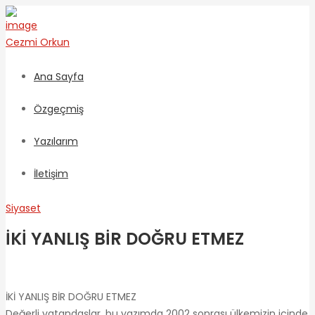
Cezmi
Orkun
Ana Sayfa
Özgeçmiş
Yazılarım
İletişim
Siyaset
İKİ YANLIŞ BİR DOĞRU ETMEZ
İKİ YANLIŞ BİR DOĞRU ETMEZ
Değerli vatandaşlar, bu yazımda 2002 sonrası ülkemizin içinde